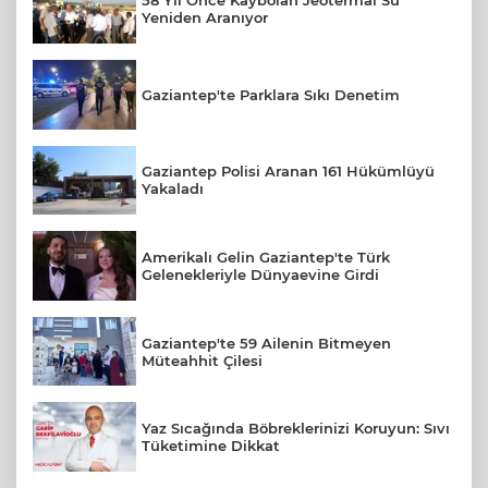
58 Yıl Önce Kaybolan Jeotermal Su
Yeniden Aranıyor
Gaziantep'te Parklara Sıkı Denetim
Gaziantep Polisi Aranan 161 Hükümlüyü
Yakaladı
Amerikalı Gelin Gaziantep'te Türk
Gelenekleriyle Dünyaevine Girdi
Gaziantep'te 59 Ailenin Bitmeyen
Müteahhit Çilesi
Yaz Sıcağında Böbreklerinizi Koruyun: Sıvı
Tüketimine Dikkat