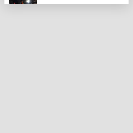
Gaziantep'te Filistin İçin Destek Mitingi
Düzenlendi
Şahinbey’de Halk Sağlığını Tehdit Eden
703 Kilo Et ve Sakatat İmha Edildi
Mahsum Altunkaya’dan UGC Gaziantep
Temsilcisi Aslı Aslan Emektar’a Ziyaret
Serdar Dursun Gaziantep FK’da!