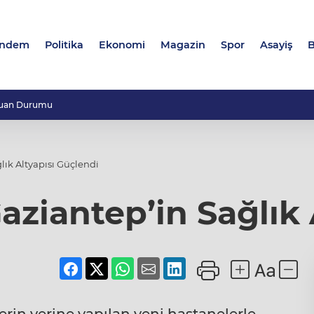
ndem
Politika
Ekonomi
Magazin
Spor
Asayiş
B
uan Durumu
ık Altyapısı Güçlendi
ziantep’in Sağlık 