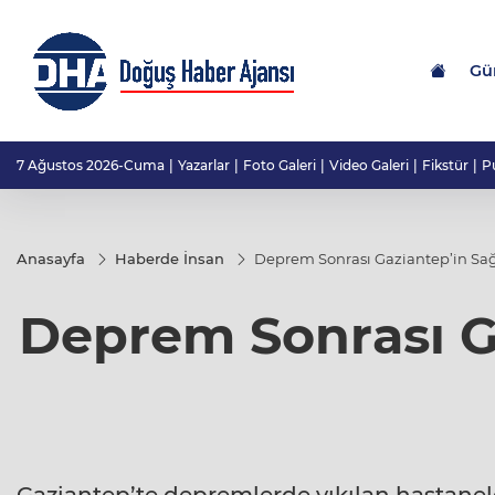
Gü
7 Ağustos 2026-Cuma
Yazarlar
Foto Galeri
Video Galeri
Fikstür
P
Anasayfa
Haberde İnsan
Deprem Sonrası Gaziantep’in Sağl
Deprem Sonrası Ga