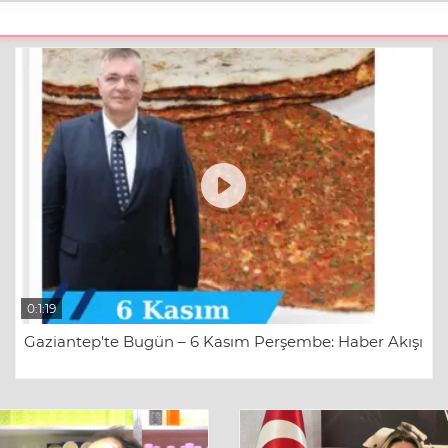
0:1:19
Gaziantep'te Bugün – 6 Kasım Perşembe: Haber Akışı