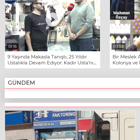
01:16
0:1:58
9 Yaşında Makasla Tanıştı, 25 Yıldır
Bir Meslek A
Ustalıkla Devam Ediyor: Kadir Usta’nın
Kolonya ve
Berberlik Hikayesi
Kuşaktan K
GÜNDEM