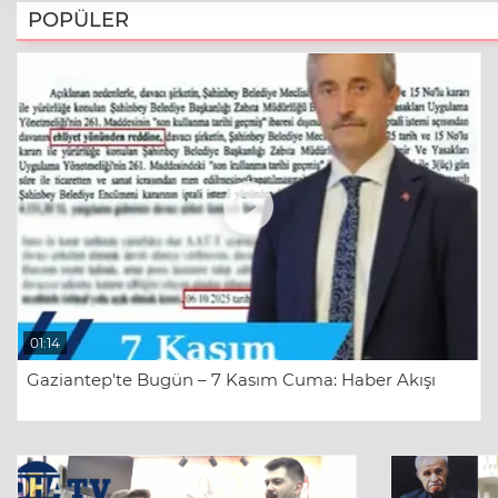
POPÜLER
01:14
Gaziantep'te Bugün – 7 Kasım Cuma: Haber Akışı