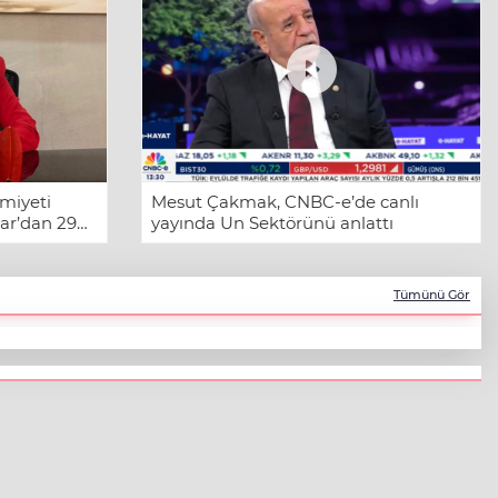
emiyeti
Mesut Çakmak, CNBC-e’de canlı
tar’dan 29
yayında Un Sektörünü anlattı
 Mesajı
Tümünü Gör