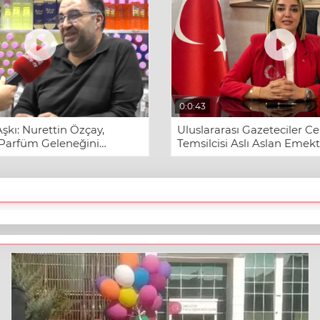
0:0:43
Uluslararası Gazeteciler C
şkı: Nurettin Özçay,
Temsilcisi Aslı Aslan Emek
 Parfüm Geleneğini
Ekim Cumhuriyet Bayramı
uşağa Yaşatıyor