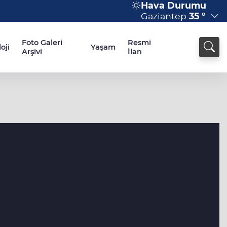
Hava Durumu
Gaziantep
35 °
Foto Galeri
Resmi
oji
Yaşam
Arşivi
İlan