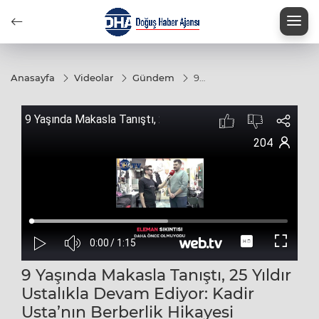
nat
Anasayfa
Videolar
Gündem
9
Yaşında
Makasla
Tanıştı,
25 Yıldır
Ustalıkla
Devam
Ediyor:
Kadir
Usta’nın
Berberlik
Hikayesi
9 Yaşında Makasla Tanıştı, 25 Yıldır
Ustalıkla Devam Ediyor: Kadir
Usta’nın Berberlik Hikayesi