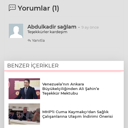
Yorumlar (
1
)
Abdulkadir sağlam
-
9 ay önce
Teşekkürler kardeşim
Yanıtla
BENZER İÇERİKLER
Venezuela’nın Ankara
Büyükelçiliğinden Ali Şahin’e
Teşekkür Mektubu
MHP'li Cuma Kaymakçı'dan Sağlık
Çalışanlarına Ulaşım İndirimi Önerisi