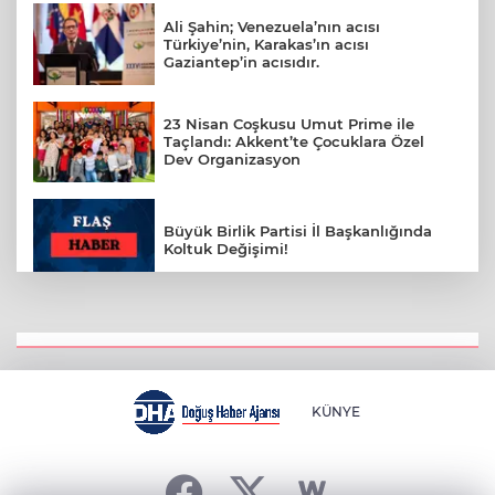
Ali Şahin; Venezuela’nın acısı
Türkiye’nin, Karakas’ın acısı
Gaziantep’in acısıdır.
23 Nisan Coşkusu Umut Prime ile
Taçlandı: Akkent’te Çocuklara Özel
Dev Organizasyon
Büyük Birlik Partisi İl Başkanlığında
Koltuk Değişimi!
BBP Gaziantep İl Kadın Kolları Başkanı
Canyurt’tan 23 Nisan’da anlamlı
koltuk devri
KÜNYE
49 kişiye mezar olan Emre Apartmanı
davasında 4 sanık tahliye edildi