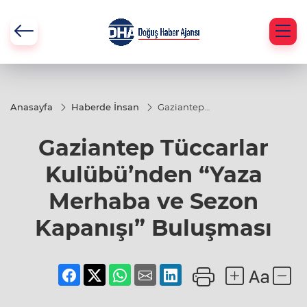
Anasayfa
Haberde İnsan
Gaziantep
Tüccarlar
Kulübü’nden
Gaziantep Tüccarlar
“Yaza
Merhaba ve
Sezon
Kulübü’nden “Yaza
Kapanışı”
Buluşması
Merhaba ve Sezon
Kapanışı” Buluşması