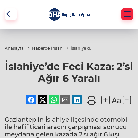
Anasayfa
Haberde İnsan
İslahiye’de
Feci Kaza:
2’si Ağır 6
İslahiye’de Feci Kaza: 2’si
Yaralı
Ağır 6 Yaralı
Gaziantep'in İslahiye ilçesinde otomobil
ile hafif ticari aracın çarpışması sonucu
meydana gelen kazada 2'si ağır 6 kişi