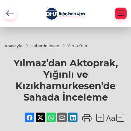
Anasayfa
Haberde İnsan
Yılmaz’dan
Aktoprak, Yığınlı ve
Kızıkhamurkesen’de
Yılmaz’dan Aktoprak,
Sahada İnceleme
Yığınlı ve
Kızıkhamurkesen’de
Sahada İnceleme