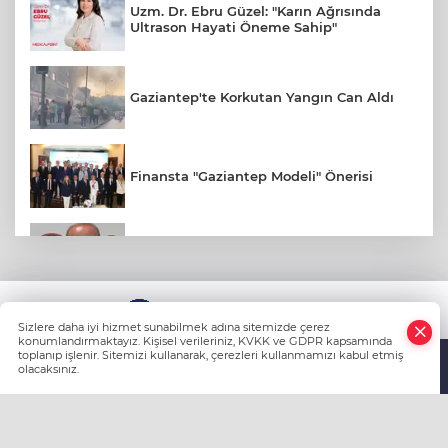
Uzm. Dr. Ebru Güzel: "Karın Ağrısında
Ultrason Hayati Öneme Sahip"
Gaziantep'te Korkutan Yangın Can Aldı
Finansta "Gaziantep Modeli" Önerisi
Gaziantep FK Yeni Sezona İddialı
Hazırlanıyor
Ali Şahin: Cumhurbaşkanlığımız
KÜNYE
Tarafından Gaziantepli Çiftçilerimiz İçin
Sizlere daha iyi hizmet sunabilmek adına sitemizde çerez
132 Milyon Liralık Acil Destek Ödeneği
konumlandırmaktayız. Kişisel verileriniz, KVKK ve GDPR kapsamında
toplanıp işlenir. Sitemizi kullanarak, çerezleri kullanmamızı kabul etmiş
Tahsis Edildi
olacaksınız.
Anasayfa
Haber Ara
Yazarlar
Yılmaz, Fıstıkçılar Sitesi Esnafının
Sorunlarını Yerinde Dinledi
HABER YAZILIMI
ve TURKTICARET.NET projesidir Copyright© 2006-