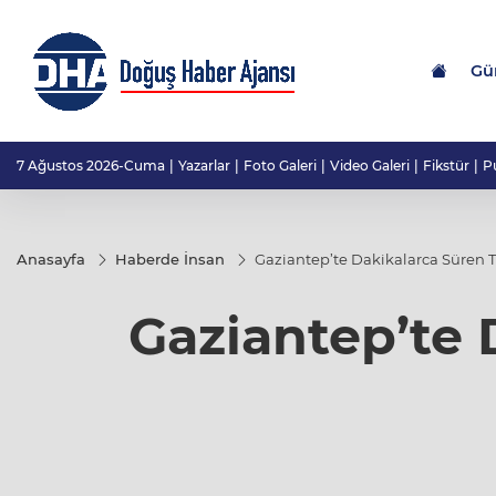
Gü
7 Ağustos 2026-Cuma
Yazarlar
Foto Galeri
Video Galeri
Fikstür
P
Anasayfa
Haberde İnsan
Gaziantep’te Dakikalarca Süren T
Gaziantep’te 