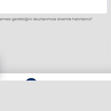
mesi gerektiğini okurlarımıza önemle hatırlatırız!
KÜNYE