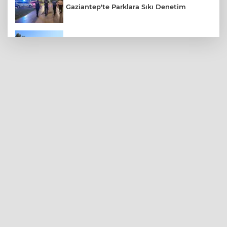
Gaziantep'te Parklara Sıkı Denetim
Gaziantep Polisi Aranan 161 Hükümlüyü
Yakaladı
Amerikalı Gelin Gaziantep'te Türk
Gelenekleriyle Dünyaevine Girdi
Yaz Sıcağında Böbreklerinizi Koruyun: Sıvı
Tüketimine Dikkat
Gaziantep’te 5 Bin Konutun Temeli Atıldı,
Bin Aile Evine Kavuştu