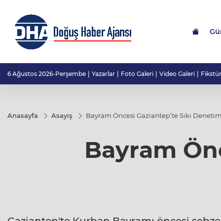
Gü
6 Ağustos 2026-Perşembe
Yazarlar
Foto Galeri
Video Galeri
Fikstü
Anasayfa
Asayiş
Bayram Öncesi Gaziantep’te Sıkı Deneti
Bayram Önc