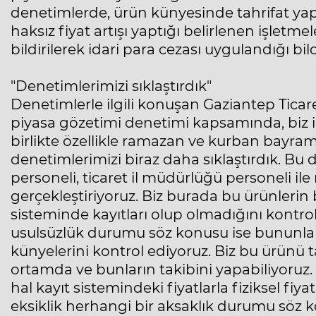
denetimlerde, ürün künyesinde tahrifat yap
haksız fiyat artışı yaptığı belirlenen işlet
bildirilerek idari para cezası uygulandığı bildi
"Denetimlerimizi sıklaştırdık"
Denetimlerle ilgili konuşan Gaziantep Tica
piyasa gözetimi denetimi kapsamında, biz 
birlikte özellikle ramazan ve kurban bayra
denetimlerimizi biraz daha sıklaştırdık. Bu
personeli, ticaret il müdürlüğü personeli il
gerçekleştiriyoruz. Biz burada bu ürünlerin 
sisteminde kayıtları olup olmadığını kontro
usulsüzlük durumu söz konusu ise bununla il
künyelerini kontrol ediyoruz. Biz bu ürünü t
ortamda ve bunların takibini yapabiliyoruz. 
hal kayıt sistemindeki fiyatlarla fiziksel fiy
eksiklik herhangi bir aksaklık durumu söz 