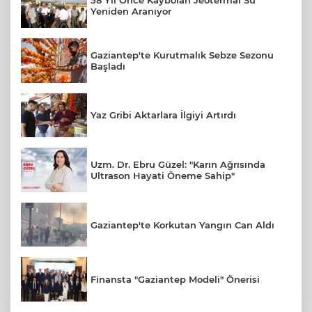
58 Yıl Önce Kaybolan Jeotermal Su
Yeniden Aranıyor
Gaziantep'te Kurutmalık Sebze Sezonu
Başladı
Yaz Gribi Aktarlara İlgiyi Artırdı
Uzm. Dr. Ebru Güzel: "Karın Ağrısında
Ultrason Hayati Öneme Sahip"
Gaziantep'te Korkutan Yangın Can Aldı
Finansta "Gaziantep Modeli" Önerisi