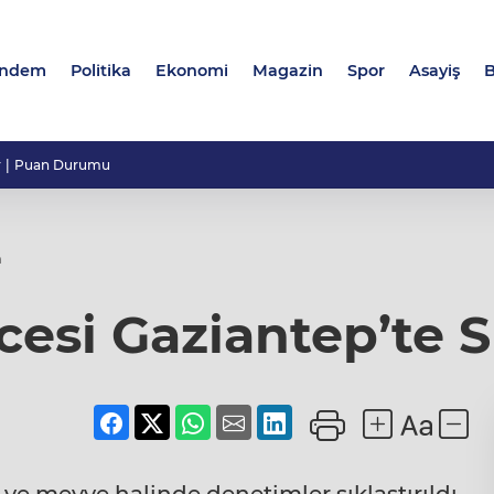
ndem
Politika
Ekonomi
Magazin
Spor
Asayiş
B
r
Puan Durumu
m
esi Gaziantep’te S