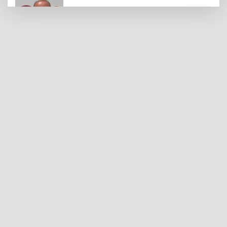
Gaziantep FK Yeni Sezona İddialı
Hazırlanıyor
Ali Şahin: Cumhurbaşkanlığımız
Tarafından Gaziantepli Çiftçilerimiz İçin
132 Milyon Liralık Acil Destek Ödeneği
Tahsis Edildi
Yılmaz, Fıstıkçılar Sitesi Esnafının
Sorunlarını Yerinde Dinledi
Şahinbey Belediyesi'nden Miniklere El
Sanatları Atölyesi