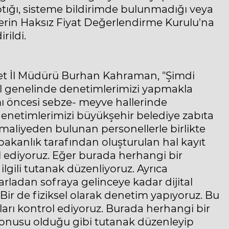
tığı, sisteme bildirimde bulunmadığı veya
melerin Haksız Fiyat Değerlendirme Kurulu'na
rildi.
ret İl Müdürü Burhan Kahraman, "Şimdi
il genelinde denetimlerimizi yapmakla
mı öncesi sebze- meyve hallerinde
 denetimlerimizi büyükşehir belediye zabıta
e maliyeden bulunan personellerle birlikte
bakanlık tarafından oluşturulan hal kayıt
l ediyoruz. Eğer burada herhangi bir
gili tutanak düzenliyoruz. Ayrıca
arladan sofraya gelinceye kadar dijital
Bir de fiziksel olarak denetim yapıyoruz. Bu
atları kontrol ediyoruz. Burada herhangi bir
konusu olduğu gibi tutanak düzenleyip