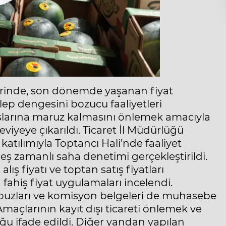
erinde, son dönemde yaşanan fiyat
talep dengesini bozucu faaliyetleri
tışlarına maruz kalmasını önlemek amacıyla
iyeye çıkarıldı. Ticaret İl Müdürlüğü
katılımıyla Toptancı Hali'nde faaliyet
ş zamanlı saha denetimi gerçekleştirildi.
lış fiyatı ve toptan satış fiyatları
n fahiş fiyat uygulamaları incelendi.
makbuzları ve komisyon belgeleri de muhasebe
Amaçlarının kayıt dışı ticareti önlemek ve
ğu ifade edildi. Diğer yandan yapılan