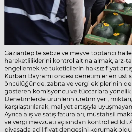
Gaziantep'te sebze ve meyve toptancı hall
hareketliliklerini kontrol altına almak, arz-
engellemek ve tüketicilerin haksız fiyat ar
Kurban Bayramı öncesi denetimler en üst sev
öncülüğünde, zabıta ve vergi ekiplerinin de 
gösteren komisyoncu ve tüccarlara yönelik e
Denetimlerde ürünlerin üretim yeri, miktarı, a
karşılaştırılarak, maliyet artışıyla uyuşmaya
Ayrıca alış ve satış faturaları, müstahsil 
ve vergi mevzuatı açısından kontrol edildi. 
piyasada adil fiyat dengesini korumak oldu