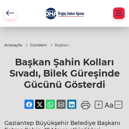
Anasayfa
Gündem
Başkan
Şahin
Kolları
Başkan Şahin Kolları
Sıvadı,
Bilek
Güreşinde
Sıvadı, Bilek Güreşinde
Gücünü
Gösterdi
Gücünü Gösterdi
Gaziantep Büyükşehir Belediye Başkanı