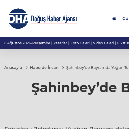
Gü
6 Ağustos 2026-Perşembe
Yazarlar
Foto Galeri
Video Galeri
Fikstü
Anasayfa
Haberde İnsan
Şahinbey’de Bayramda Yoğun Tem
Şahinbey’de 