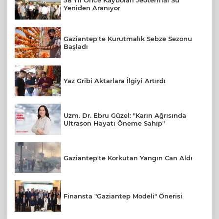
58 Yıl Önce Kaybolan Jeotermal Su
Yeniden Aranıyor
Gaziantep'te Kurutmalık Sebze Sezonu
Başladı
Yaz Gribi Aktarlara İlgiyi Artırdı
Uzm. Dr. Ebru Güzel: "Karın Ağrısında
Ultrason Hayati Öneme Sahip"
Gaziantep'te Korkutan Yangın Can Aldı
Finansta "Gaziantep Modeli" Önerisi