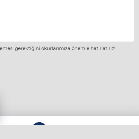
mesi gerektiğini okurlarımıza önemle hatırlatırız!
KÜNYE