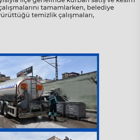
sıyla ilçe genelinde kurban satış ve kesim
k çalışmalarını tamamlarken, belediye
yürüttüğü temizlik çalışmaları,