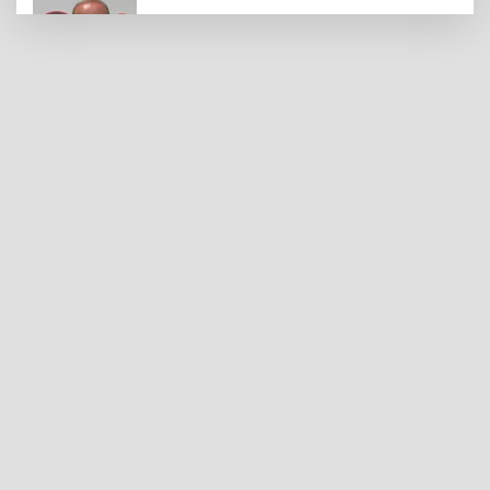
Gaziantep FK Yeni Sezona İddialı
Hazırlanıyor
Ali Şahin: Cumhurbaşkanlığımız
Tarafından Gaziantepli Çiftçilerimiz İçin
132 Milyon Liralık Acil Destek Ödeneği
Tahsis Edildi
Yılmaz, Fıstıkçılar Sitesi Esnafının
Sorunlarını Yerinde Dinledi
Şahinbey Belediyesi'nden Miniklere El
Sanatları Atölyesi