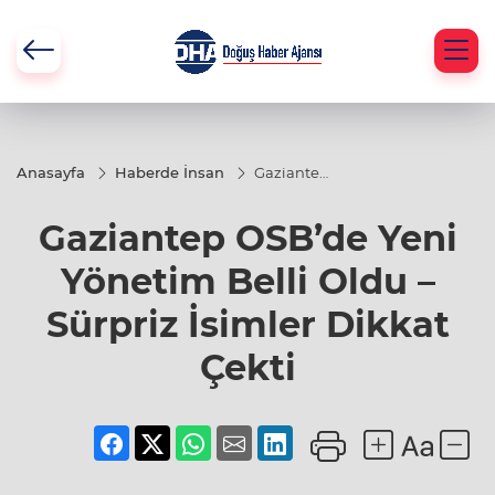
Anasayfa
Haberde İnsan
Gaziantep
OSB’de
Yeni
Gaziantep OSB’de Yeni
Yönetim
Belli Oldu
– Sürpriz
Yönetim Belli Oldu –
İsimler
Dikkat
Sürpriz İsimler Dikkat
Çekti
Çekti