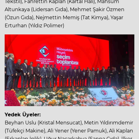
Tekstil), Fahrettin Kaplan (Kartal Halı), Mahsum
Altunkaya (Lidersan Gıda), Mehmet Şakir Özmen
(Özun Gıda), Nejmettin Memiş (Tat Kimya), Yaşar
Erturhan (Yıldız Polimer)
Yedek Üyeler:
Beyhan Uslu (Kristal Mensucat), Metin Yıldırımdemir
(Tüfekçi Makine), Ali Yener (Yener Pamuk), Ali Kaplan
(Erkaplan İplik), Uğur Nacarkahya (Sanpa Gıda), İlker