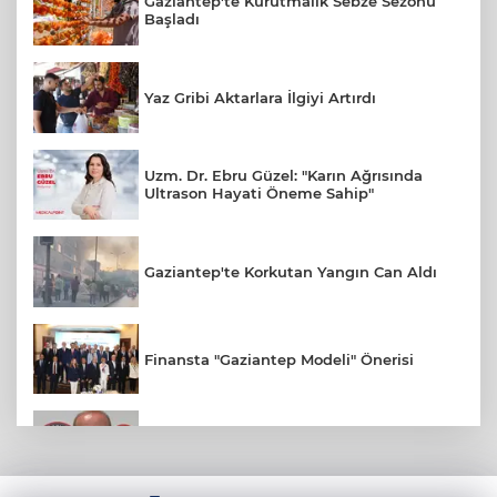
Gaziantep'te Kurutmalık Sebze Sezonu
Başladı
Yaz Gribi Aktarlara İlgiyi Artırdı
Uzm. Dr. Ebru Güzel: "Karın Ağrısında
Ultrason Hayati Öneme Sahip"
Gaziantep'te Korkutan Yangın Can Aldı
Finansta "Gaziantep Modeli" Önerisi
Gaziantep FK Yeni Sezona İddialı
Hazırlanıyor