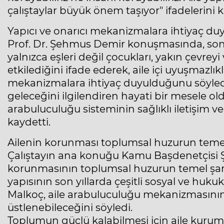
çalıştaylar büyük önem taşıyor" ifadelerini k
Yapıcı ve onarıcı mekanizmalara ihtiyaç du
Prof. Dr. Şehmus Demir konuşmasında, son 
yalnızca eşleri değil çocukları, yakın çevre
etkilediğini ifade ederek, aile içi uyuşmazl
mekanizmalara ihtiyaç duyulduğunu söyled
geleceğini ilgilendiren hayati bir mesele o
arabuluculuğu sisteminin sağlıklı iletişim v
kaydetti.
Ailenin korunması toplumsal huzurun temel 
Çalıştayın ana konuğu Kamu Başdenetçisi 
korunmasının toplumsal huzurun temel şartl
yapısının son yıllarda çeşitli sosyal ve hukuk
Malkoç, aile arabuluculuğu mekanizmasının
üstlenebileceğini söyledi.
Toplumun güçlü kalabilmesi için aile kuru