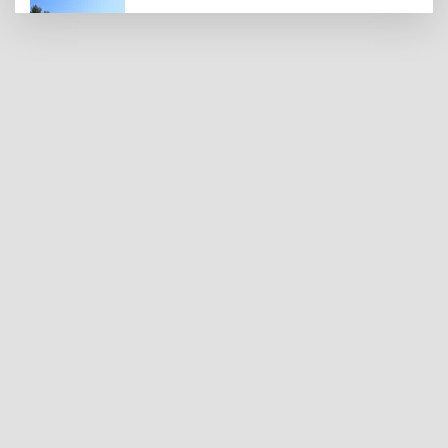
Gaziantep Polisi Aranan 161 Hükümlüyü
Yakaladı
Amerikalı Gelin Gaziantep'te Türk
Gelenekleriyle Dünyaevine Girdi
Yaz Sıcağında Böbreklerinizi Koruyun: Sıvı
Tüketimine Dikkat
Gaziantep’te 5 Bin Konutun Temeli Atıldı,
Bin Aile Evine Kavuştu