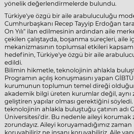
yönelik değerlendirmelerde bulundu.
Türkiye'ye özgü bir aile arabuluculuğu mode
Cumhurbaşkanı Recep Tayyip Erdoğan taraf
On Yılı" ilan edilmesinin ardından aile merk
çekilen çalıştayda, boşanma süreçleri, aile 
mekanizmasının toplumsal etkileri kapsamlı 
hedefinin, Türkiye'ye özgü bir aile arabulu
edildi.
Bilimin hikmetle, teknolojinin ahlakla bulu
Programın açılış konuşmasını yapan GİBTÜ 
kurumunun toplumun temel direği olduğunu 
akademik bilgi üreten kurumlar değil, ayn
geliştiren yapılar olması gerektiğini söyledi
teknolojinin ahlakla buluştuğu çatının adı 
Üniversitesi'dir. Bu nedenle aileyi korumak
zorundayız. Aileyi koruyamadığımız zaman h
koruyabiliriz ne insanı koruyabiliriz. Aile y