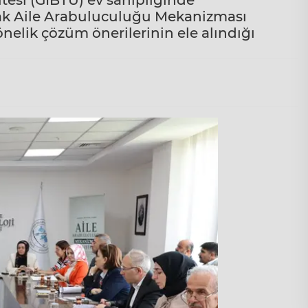
itesi (GİBTÜ) ev sahipliğinde
arak Aile Arabuluculuğu Mekanizması
elik çözüm önerilerinin ele alındığı