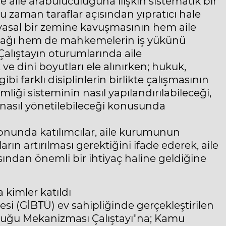
ile arabuluculuğuna ilişkin sistematik bir
 zaman taraflar açısından yıpratıcı hale
 yasal bir zemine kavuşmasının hem aile
cağı hem de mahkemelerin iş yükünü
Çalıştayın oturumlarında aile
ve dini boyutları ele alınırken; hukuk,
gibi farklı disiplinlerin birlikte çalışmasının
liği sisteminin nasıl yapılandırılabileceği,
nasıl yönetilebileceği konusunda
 sonunda katılımcılar, aile kurumunun
n artırılması gerektiğini ifade ederek, aile
ndan önemli bir ihtiyaç haline geldiğine
 kimler katıldı
esi (GİBTÜ) ev sahipliğinde gerçekleştirilen
uluğu Mekanizması Çalıştayı"na; Kamu