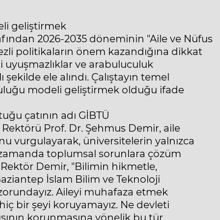
li geliştirmek
ından 2026-2035 döneminin "Aile ve Nüfus
ezli politikaların önem kazandığına dikkat
içi uyuşmazlıklar ve arabuluculuk
şekilde ele alındı. Çalıştayın temel
culuğu modeli geliştirmek olduğu ifade
ştuğu çatının adı GİBTÜ
Rektörü Prof. Dr. Şehmus Demir, aile
vurgulayarak, üniversitelerin yalnızca
ı zamanda toplumsal sorunlara çözüm
. Rektör Demir, "Bilimin hikmetle,
Gaziantep İslam Bilim ve Teknoloji
 zorundayız. Aileyi muhafaza etmek
iç bir şeyi koruyamayız. Ne devleti
apısının korunmasına yönelik bu tür