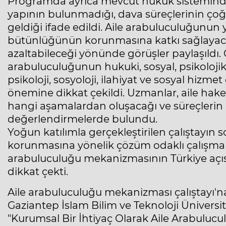
Programda ayrıca mevcut hukuk sisteminde a
yapının bulunmadığı, dava süreçlerinin çoğu
geldiği ifade edildi. Aile arabuluculuğunun
bütünlüğünün korunmasına katkı sağlaya
azaltabileceği yönünde görüşler paylaşıldı. 
arabuluculuğunun hukuki, sosyal, psikolojik 
psikoloji, sosyoloji, ilahiyat ve sosyal hizmet 
önemine dikkat çekildi. Uzmanlar, aile hakem
hangi aşamalardan oluşacağı ve süreçlerin 
değerlendirmelerde bulundu.
Yoğun katılımla gerçekleştirilen çalıştayın
korunmasına yönelik çözüm odaklı çalışmaları
arabuluculuğu mekanizmasının Türkiye açısı
dikkat çekti.
Aile arabuluculuğu mekanizması çalıştayı'na
Gaziantep İslam Bilim ve Teknoloji Üniversit
"Kurumsal Bir İhtiyaç Olarak Aile Arabuluc