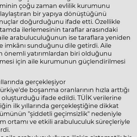
minin çoğu zaman evlilik kurumunu
aylaştıran bir yapıya dönüştüğünü
nuçlar doğurduğunu ifade etti. Özellikle
tamda ilerlemesinin taraflar arasındaki
aile arabuluculuğunun ise taraflara yeniden
 imkânı sunduğunu dile getirdi. Aile
n önemli yatırımlardan biri olduğunu
mesi için aile kurumunun güçlendirilmesi
ıllarında gerçekleşiyor
rkiye'de boşanma oranlarının hızla arttığı
oluşturduğu ifade edildi. TÜİK verilerine
ğin ilk yıllarında gerçekleştiğine dikkat
ölümünün "şiddetli geçimsizlik" nedeniyle
işim ortamı ve etkili arabuluculuk süreçleriyle
rdi.