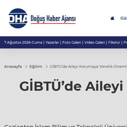
Gü
7 Ağustos 2026-Cuma
Yazarlar
Foto Galeri
Video Galeri
Fikstür
P
Anasayfa
Eğitim
GİBTÜ’de Aileyi Korumaya Yönelik Önemli
GİBTÜ’de Aileyi