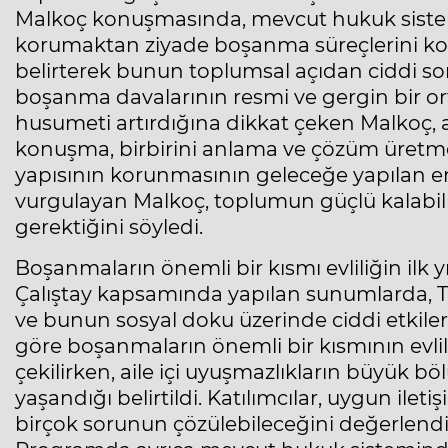
Malkoç konuşmasında, mevcut hukuk siste
korumaktan ziyade boşanma süreçlerini kol
belirterek bunun toplumsal açıdan ciddi so
boşanma davalarının resmi ve gergin bir or
husumeti artırdığına dikkat çeken Malkoç, 
konuşma, birbirini anlama ve çözüm üretme
yapısının korunmasının geleceğe yapılan e
vurgulayan Malkoç, toplumun güçlü kalabil
gerektiğini söyledi.
Boşanmaların önemli bir kısmı evliliğin ilk y
Çalıştay kapsamında yapılan sunumlarda, Tü
ve bunun sosyal doku üzerinde ciddi etkiler 
göre boşanmaların önemli bir kısmının evlili
çekilirken, aile içi uyuşmazlıkların büyük b
yaşandığı belirtildi. Katılımcılar, uygun ilet
birçok sorunun çözülebileceğini değerlendi