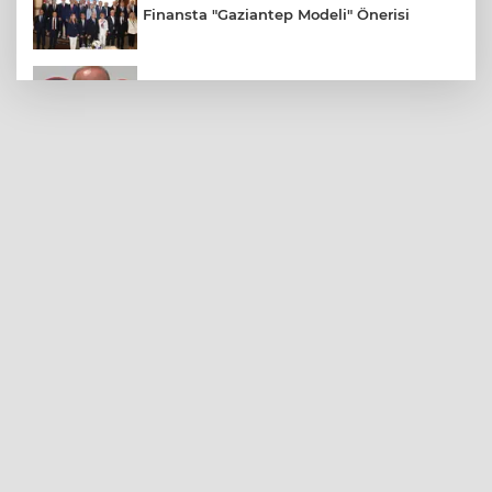
Finansta "Gaziantep Modeli" Önerisi
Gaziantep FK Yeni Sezona İddialı
Hazırlanıyor
Ali Şahin: Cumhurbaşkanlığımız
Tarafından Gaziantepli Çiftçilerimiz İçin
132 Milyon Liralık Acil Destek Ödeneği
Tahsis Edildi
Yılmaz, Fıstıkçılar Sitesi Esnafının
Sorunlarını Yerinde Dinledi
Şahinbey Belediyesi'nden Miniklere El
Sanatları Atölyesi