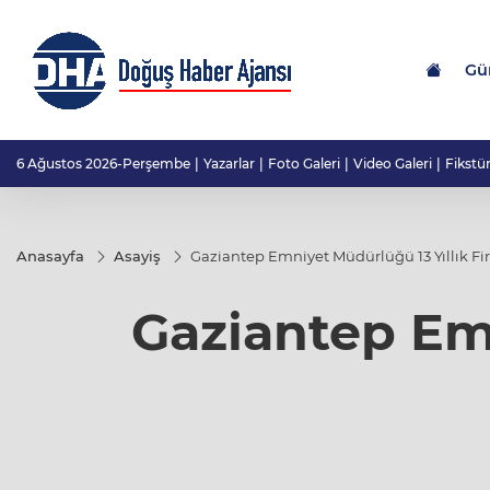
Gü
6 Ağustos 2026-Perşembe
Yazarlar
Foto Galeri
Video Galeri
Fikstü
Anasayfa
Asayiş
Gaziantep Emniyet Müdürlüğü 13 Yıllık Fira
Gaziantep Emn