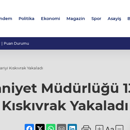
ndem
Politika
Ekonomi
Magazin
Spor
Asayiş
B
r
Puan Durumu
riyi Kıskıvrak Yakaladı
iyet Müdürlüğü 13 Y
Kıskıvrak Yakaladı