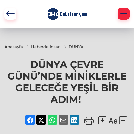
Anasayfa
Haberde İnsan
DÜNYA
ÇEVRE
GÜNÜ’NDE
DÜNYA ÇEVRE
MİNİKLERLE
GELECEĞE
YEŞİL BİR
GÜNÜ’NDE MİNİKLERLE
ADIM!
GELECEĞE YEŞİL BİR
ADIM!