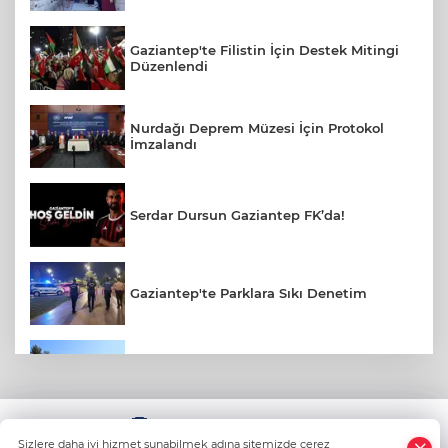
Gaziantep'te Filistin İçin Destek Mitingi
Düzenlendi
Nurdağı Deprem Müzesi İçin Protokol
İmzalandı
Serdar Dursun Gaziantep FK’da!
Gaziantep'te Parklara Sıkı Denetim
Gaziantep Polisi Aranan 161 Hükümlüyü
Yakaladı
KÜNYE
Amerikalı Gelin Gaziantep'te Türk
Sizlere daha iyi hizmet sunabilmek adına sitemizde çerez