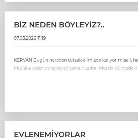
BİZ NEDEN BÖYLEYİZ?..
07.05.2026 11:19
KERVAN Bugün nereden tutsak elimizde kalıyor misali, hangi yaşam koşulunu incelesek içimiz burkuluyor. Zira etrafımız açlarla, yoksullarla ve de sürünen emeklilerle dolu.
Mutlaka sizler de takip ediyorsunuzdur. Mesela dünyadaki 
EVLENEMİYORLAR