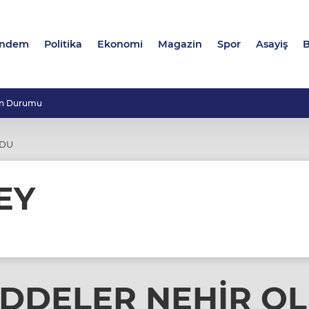
ndem
Politika
Ekonomi
Magazin
Spor
Asayiş
B
n Durumu
LDU
EY
DDELER NEHİR O