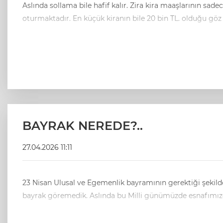
Aslında sollama bile hafif kalır. Zira kira maaşlarının sadece mayıs ayı artış oranı yüzde 32
oturmaktadır. En küçük kiranın bile 20 bin TL. olduğu göz
BAYRAK NEREDE?..
27.04.2026 11:11
23 Nisan Ulusal ve Egemenlik bayramının gerektiği şekilde
bayrak göremedik. Aslında bu Milli günümüzde 