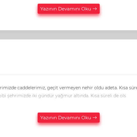
Yazının Devamını Oku
 Ülke genelinde olduğu gibi şehrimizde iki gündür yağmur altında. Kısa süreli de ols
Yazının Devamını Oku