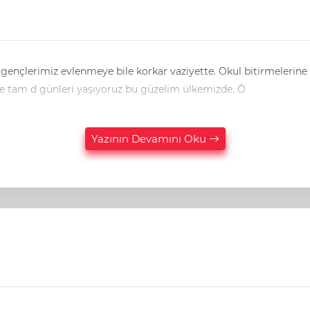
k gençlerimiz evlenmeye bile korkar vaziyette. Okul bitirmeleri
Hani bir laf vardır, kadın tuz isterse erkek vız eder, diye. İşte tam d günleri yaşıyoruz bu güzelim ülkemizde. Ö
Yazının Devamını Oku