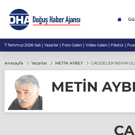
Gü
7 Temmuz 2026-Salı
Yazarlar
Foto Galeri
Video Galeri
Fikstür
Pua
Anasayfa
Yazarlar
METİN AYBEY
CADDELER NEHİR O
METİN AYB
CA