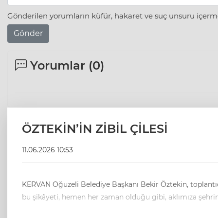
Gönderilen yorumların küfür, hakaret ve suç unsuru içerme
Gönder
Yorumlar (
0
)
ÖZTEKİN’İN ZİBİL ÇİLESİ
11.06.2026 10:53
KERVAN Oğuzeli Belediye Başkanı Bekir Öztekin, toplantıda yollara dökülen zibillerden, vatandaşın kurallara uymadığından şikâyetçi olmuş. Haklı olarak feveran etmiş. Bekir Bey’in
bu şikâyeti, hemen her zaman olduğu gibi, aklımıza şehrimi