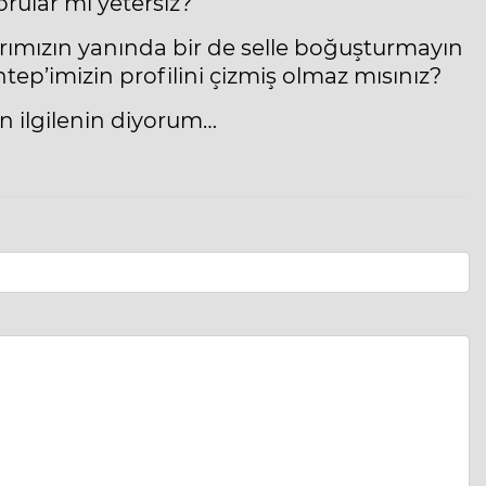
rular mı yetersiz?
arımızın yanında bir de selle boğuşturmayın
ntep’imizin profilini çizmiş olmaz mısınız?
sun ilgilenin diyorum…