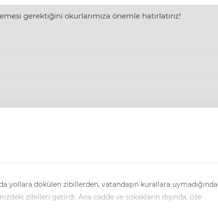
mesi gerektiğini okurlarımıza önemle hatırlatırız!
zdeki zibilleri getirdi. Ana cadde ve sokakların dışında, öze