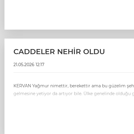
CADDELER NEHİR OLDU
21.05.2026 12:17
KERVAN Yağmur nimettir, berekettir ama bu güzelim şehrimizde caddelerimiz, geçit vermeyen nehir oldu adeta. Kısa süreli bir yağmur bile caddelerimizin göl ve nehir haline
gelmesine yetiyor da artıyor bile.