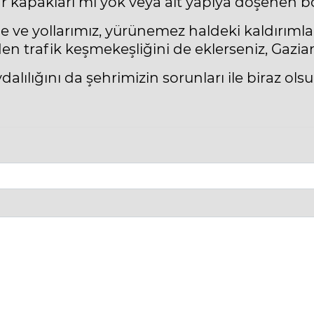
r kapakları mı yok veya alt yapıya döşenen bo
de ve yollarımız, yürünemez haldeki kaldırıml
den trafik keşmekeşliğini de eklerseniz, Gazia
dalılığını da şehrimizin sorunları ile biraz ol