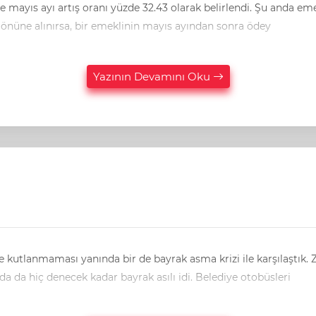
.43 olarak belirlendi. Şu anda emeklilerimizin sanırım yüzde 50’sinden fazlası kirada
 önüne alınırsa, bir emeklinin mayıs ayından sonra ödey
Yazının Devamını Oku
 kutlanmaması yanında bir de bayrak asma krizi ile karşılaştık. Z
esnafımızda da hiç denecek kadar bayrak asılı idi. Belediye otobüsleri