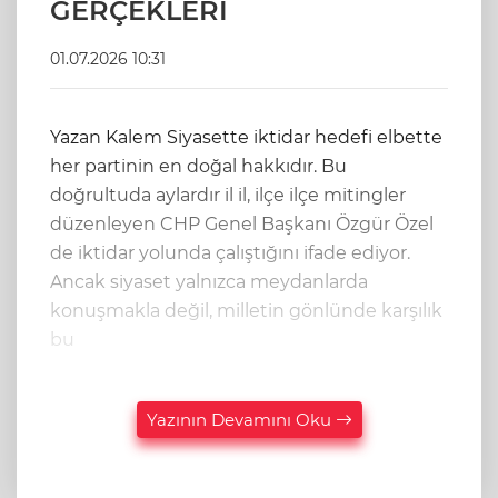
GERÇEKLERİ
01.07.2026 10:31
Yazan Kalem Siyasette iktidar hedefi elbette
her partinin en doğal hakkıdır. Bu
doğrultuda aylardır il il, ilçe ilçe mitingler
düzenleyen CHP Genel Başkanı Özgür Özel
de iktidar yolunda çalıştığını ifade ediyor.
Ancak siyaset yalnızca meydanlarda
konuşmakla değil, milletin gönlünde karşılık
bu
Yazının Devamını Oku