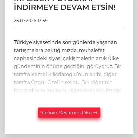
İNDİRMEYE DEVAM ETSİN!
26.07.2026 13:59
Türkiye siyasetinde son günlerde yaşanan
tartışmalara baktığımızda, muhalefet
cephesindeki siyasi çekişmelerin artık ülke
gündeminin önüne geçtiğini görüyoruz. Bir
tarafta Kemal Kılıçdaroğlu’nun ekibi, diğer
tarafta Özgür Özel’in ekibi… Biri diğerinin
fotoğraflarını indiriyor, diğeri ötekinin fotoğr
Yazının Devamını Oku