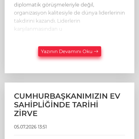
diplomatik görüşmeleriyle değil,
organizasyon kalitesiyle de dünya liderlerinin
takdirini kazandı. Liderlerin
karşılanmasından u
Yazının Devamını Oku
CUMHURBAŞKANIMIZIN EV
SAHİPLİĞİNDE TARİHİ
ZİRVE
05.07.2026 13:51