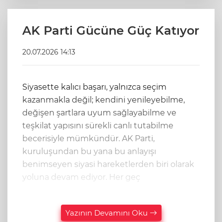
AK Parti Gücüne Güç Katıyor
20.07.2026 14:13
Siyasette kalıcı başarı, yalnızca seçim
kazanmakla değil; kendini yenileyebilme,
değişen şartlara uyum sağlayabilme ve
teşkilat yapısını sürekli canlı tutabilme
becerisiyle mümkündür. AK Parti,
kuruluşundan bu yana bu anlayışı
benimseyen siyasi hareketlerden biri olarak
yoluna devam ediyor. Her geç
Yazının Devamını Oku