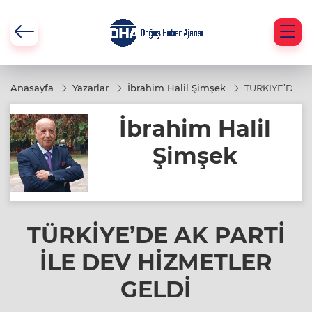
Anasayfa
Yazarlar
İbrahim Halil Şimşek
TÜRKİYE’DE
AK PARTİ
İLE DEV
İbrahim Halil
HİZMETLER
GELDİ
Şimşek
TÜRKİYE’DE AK PARTİ
İLE DEV HİZMETLER
GELDİ