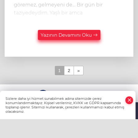
göremez, gelmeyeni de… Bir gün bir
taziyedeydim. Yaşlı bir amca
Yazının Devamını Oku
1
2
»
KÜNYE
Sizlere daha iyi hizmet sunabilmek adına sitemizde çerez
konumlandırmaktayız. Kişisel verileriniz, KVKK ve GDPR kapsamında
toplanıp işlenir. Sitemizi kullanarak, çerezleri kullanmamızı kabul etmiş
olacaksınız.
Anasayfa
Haber Ara
Yazarlar
HABER YAZILIMI
ve TURKTICARET.NET projesidir Copyright© 2006-