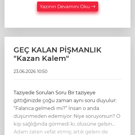
Yazının Devamını Oku
GEÇ KALAN PİŞMANLIK
"Kazan Kalem"
23.06.2026 10:50
Taziyede Sorulan Soru Bir taziyeye
gittiğinizde çoğu zaman aynı soru duyulur:
“Falanca gelmedi mi?” İnsan o anda
düşünmeden edemiyor: Niye soruyorsun? O
kişi sağlığında görmedi ki, ölüsüne gelsin…
Adam zaten vefat etmiş; artık geleni de