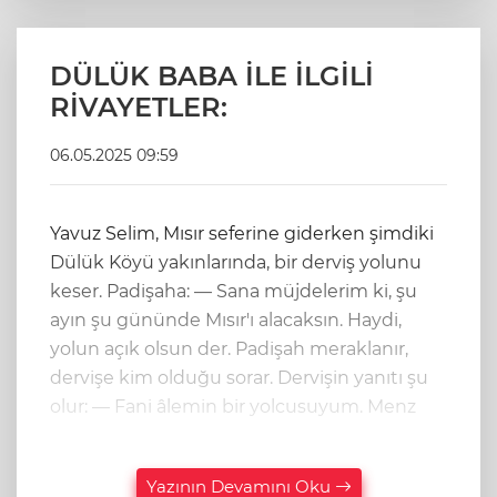
DÜLÜK BABA İLE İLGİLİ
RİVAYETLER:
06.05.2025 09:59
Yavuz Selim, Mısır seferine giderken şimdiki
Dülük Köyü yakınlarında, bir derviş yolunu
keser. Padişaha: — Sana müjdelerim ki, şu
ayın şu gününde Mısır'ı alacaksın. Haydi,
yolun açık olsun der. Padişah meraklanır,
dervişe kim olduğu sorar. Dervişin yanıtı şu
olur: — Fani âlemin bir yolcusuyum. Menz
Yazının Devamını Oku