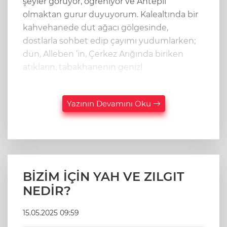
şeyler görüyor, öğreniyor ve Antepli
olmaktan gurur duyuyorum. Kalealtında bir
kahvehanede dut ağacı gölgesinde,
dostlarla sohbet edip çayımı yudumlarken;
dün, Alleben ’in, Çerkez Arığında biriken
atıkların, tabakhanenin genizl
Yazının Devamını Oku
BİZİM İÇİN YAH VE ZILGIT
NEDİR?
15.05.2025 09:59