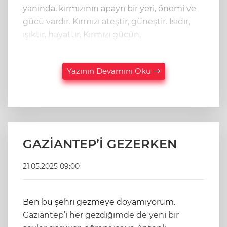
yanında, kırmızının apayrı bir yeri, önemi ve
gücü vardır. Kırmızı ateştir, güneştir. Isıdır,
ışıktır, hayattır. Kırmızı gücün,
Yazının Devamını Oku
GAZİANTEP’İ GEZERKEN
21.05.2025 09:00
Ben bu şehri gezmeye doyamıyorum.
Gaziantep’i her gezdiğimde de yeni bir