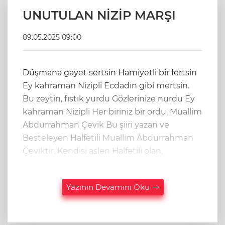
UNUTULAN NİZİP MARŞI
09.05.2025 09:00
Düşmana gayet sertsin Hamiyetli bir fertsin
Ey kahraman Nizipli Ecdadın gibi mertsin.
Bu zeytin, fıstık yurdu Gözlerinize nurdu Ey
kahraman Nizipli Her biriniz bir ordu. Muallim
Abdurrahman Çevik Bu şiiri yazan ve
Besteleyen Halfetili Muallim Abdurrahman
Çeviktir. Kendisi aslen Halfetili olan,
Yazının Devamını Oku