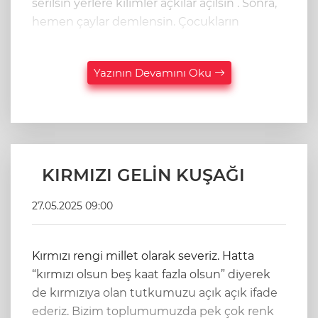
serilsin yerlere kilimler açkılar açılsın . Sonra,
hemen çaylar demlensin. Çocukların
Yazının Devamını Oku
KIRMIZI GELİN KUŞAĞI
27.05.2025 09:00
Kırmızı rengi millet olarak severiz. Hatta
“kırmızı olsun beş kaat fazla olsun” diyerek
de kırmızıya olan tutkumuzu açık açık ifade
ederiz. Bizim toplumumuzda pek çok renk