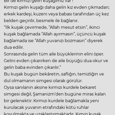
Bir de kırmızı gelin kuşağımız var !
Kırmızı gelin kuşağı daha gelin kız evden çıkmadan;
erkek kardeşi, kuzeni veya babası tarafından üç kez
belden geçirilir, besmele ile bağlanır.
“İlk kuşak çevirmede, ‘’Allah mesut etsin’’, ikinci
kuşak bağlamada ‘’Allah ayırmasın’’, üçüncü kuşak
bağlamada ise ‘’Allah yuvanızı bozmasın’’ diyerek
dua edilir.
Sonrasında gelin tüm aile büyüklerinin elini öper.
Gelini evden çıkarırken de aile büyüğü dua okur ve
gelin baba evinden çıkarılır.”
Bu kuşak bugün bekâretin, saflığın, temizliğin ve
dul olmamanın simgesi olarak görülür.
Oysa sanılanın aksine kırmızı kurdele bekaret
simgesi değil, Şamanizm’den bugüne miras kalan
bir gelenektir. Kırmızı kurdele bağlamakla yeni
kurulacak yuvanın etrafındaki kötü ruhlar
kovulmakta ve uzaklaştırmaktadır. Kımızı kuşak