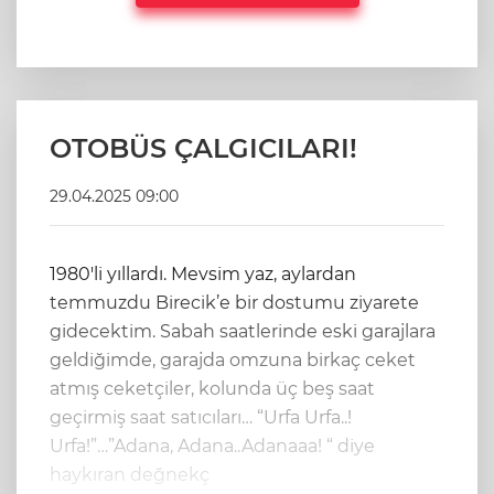
OTOBÜS ÇALGICILARI!
29.04.2025 09:00
1980'li yıllardı. Mevsim yaz, aylardan
temmuzdu Birecik’e bir dostumu ziyarete
gidecektim. Sabah saatlerinde eski garajlara
geldiğimde, garajda omzuna birkaç ceket
atmış ceketçiler, kolunda üç beş saat
geçirmiş saat satıcıları… “Urfa Urfa..!
Urfa!”…”Adana, Adana..Adanaaa! “ diye
haykıran değnekç