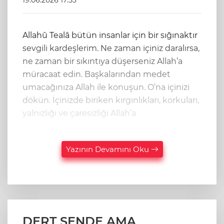
19.06.2026 17:53
Allahû Tealâ bütün insanlar için bir sığınaktır
sevgili kardeşlerim. Ne zaman içiniz daralırsa,
ne zaman bir sıkıntıya düşerseniz Allah’a
müracaat edin. Başkalarından medet
umacağınıza Allah ile konuşun. O’na içinizi
dökün. İçinizde biriken kırgınlıkları, korkuları,
yalnızlığı ve çaresizliği Allah’a
Yazının Devamını Oku
DERT SENDE AMA