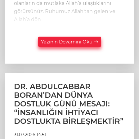
olanların da mutlaka Allah’a ulaştıklarını
görürsünüz. Ruhumuz Allah’tan gelen ve
Allah’a dön
Yazının Devamını Oku
DR. ABDULCABBAR
BORAN’DAN DÜNYA
DOSTLUK GÜNÜ MESAJI:
“İNSANLIĞIN İHTİYACI
DOSTLUKTA BİRLEŞMEKTİR”
31.07.2026 14:51