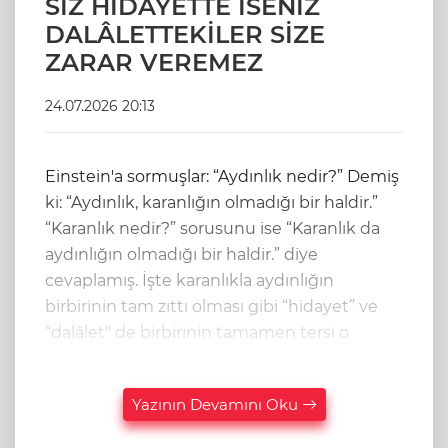
SİZ HİDAYETTE İSENİZ
DALÂLETTEKİLER SİZE
ZARAR VEREMEZ
24.07.2026 20:13
Einstein'a sormuşlar: “Aydınlık nedir?” Demiş
ki: “Aydınlık, karanlığın olmadığı bir haldir.”
“Karanlık nedir?” sorusunu ise “Karanlık da
aydınlığın olmadığı bir haldir.” diye
cevaplamış. İşte karanlıkla aydınlığın
birbirinin tam zıttı olması gibi “hidayet” ve
“dalâlet" de birbirinin tamamen tersi o
Yazının Devamını Oku