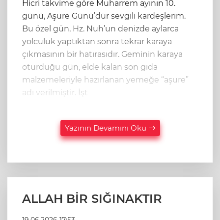
Hicri takvime göre Muharrem ayının 10.
günü, Aşure Günü’dür sevgili kardeşlerim.
Bu özel gün, Hz. Nuh’un denizde aylarca
yolculuk yaptıktan sonra tekrar karaya
çıkmasının bir hatırasıdır. Geminin karaya
oturduğu gün, elde kalan son gıda
malzemeleriyle hazırlanan yemeğe “aşure”
adı verilmiştir. İşt
Yazının Devamını Oku
ALLAH BİR SIĞINAKTIR