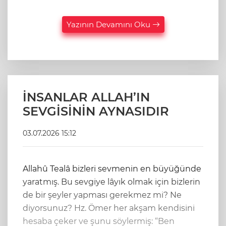
Yazının Devamını Oku
İNSANLAR ALLAH’IN
SEVGİSİNİN AYNASIDIR
03.07.2026 15:12
Allahû Tealâ bizleri sevmenin en büyüğünde
yaratmış. Bu sevgiye lâyık olmak için bizlerin
de bir şeyler yapması gerekmez mi? Ne
diyorsunuz? Hz. Ömer her akşam kendisini
hesaba çeker ve şunu söylermiş: “Ben