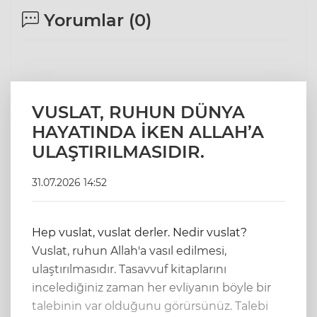
Yorumlar (
0
)
VUSLAT, RUHUN DÜNYA
HAYATINDA İKEN ALLAH’A
ULAŞTIRILMASIDIR.
31.07.2026 14:52
Hep vuslat, vuslat derler. Nedir vuslat?
Vuslat, ruhun Allah'a vasıl edilmesi,
ulaştırılmasıdır. Tasavvuf kitaplarını
incelediğiniz zaman her evliyanın böyle bir
talebinin var olduğunu görürsünüz. Talebi