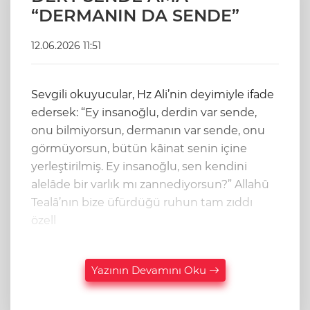
“DERMANIN DA SENDE”
12.06.2026 11:51
Sevgili okuyucular, Hz Ali’nin deyimiyle ifade
edersek: “Ey insanoğlu, derdin var sende,
onu bilmiyorsun, dermanın var sende, onu
görmüyorsun, bütün kâinat senin içine
yerleştirilmiş. Ey insanoğlu, sen kendini
alelâde bir varlık mı zannediyorsun?” Allahû
Tealâ’nın bize üfürdüğü ruhun tam zıddı
özell
Yazının Devamını Oku