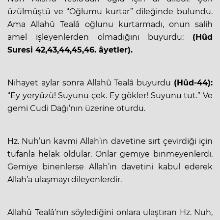
üzülmüştü ve “Oğlumu kurtar” dileğinde bulundu.
Ama Allahû Tealâ oğlunu kurtarmadı, onun salih
amel işleyenlerden olmadığını buyurdu:
(Hûd
Suresi 42,43,44,45,46. âyetler).
Nihayet aylar sonra Allahû Tealâ buyurdu
(Hûd-44):
“Ey yeryüzü! Suyunu çek. Ey gökler! Suyunu tut.” Ve
gemi Cudi Dağı’nın üzerine oturdu.
Hz. Nuh’un kavmi Allah’ın davetine sırt çevirdiği için
tufanla helak oldular. Onlar gemiye binmeyenlerdi.
Gemiye binenlerse Allah’ın davetini kabul ederek
Allah’a ulaşmayı dileyenlerdir.
Allahû Tealâ’nın söylediğini onlara ulaştıran Hz. Nuh,