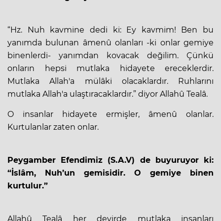
“Hz. Nuh kavmine dedi ki: Ey kavmim! Ben bu
yanımda bulunan âmenû olanları -ki onlar gemiye
binenlerdi- yanımdan kovacak değilim. Çünkü
onların hepsi mutlaka hidayete ereceklerdir.
Mutlaka Allah'a mülâki olacaklardır. Ruhlarını
mutlaka Allah'a ulaştıracaklardır.” diyor Allahû Tealâ.
O insanlar hidayete ermişler, âmenû olanlar.
Kurtulanlar zaten onlar.
Peygamber Efendimiz (S.A.V) de buyuruyor ki:
“İslâm, Nuh’un gemisidir. O gemiye binen
kurtulur.”
Allahû Tealâ her devirde mutlaka insanları