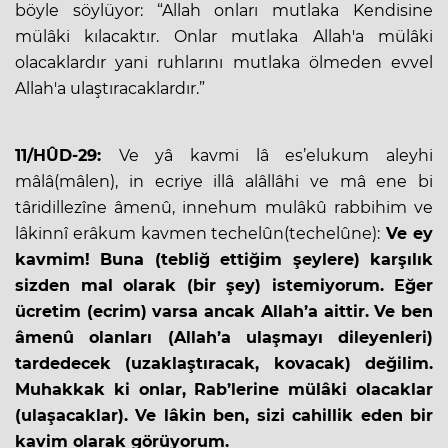
böyle söylüyor: “Allah onları mutlaka Kendisine
mülâki kılacaktır. Onlar mutlaka Allah'a mülâki
olacaklardır yani ruhlarını mutlaka ölmeden evvel
Allah'a ulaştıracaklardır.”
11/HÛD-29:
Ve yâ kavmi lâ es’elukum aleyhi
mâlâ(mâlen), in ecriye illâ alâllâhi ve mâ ene bi
târidillezîne âmenû, innehum mulâkû rabbihim ve
lâkinnî erâkum kavmen techelûn(techelûne):
Ve ey
kavmim! Buna (tebliğ ettiğim şeylere) karşılık
sizden mal olarak (bir şey) istemiyorum. Eğer
ücretim (ecrim) varsa ancak Allah’a aittir. Ve ben
âmenû olanları (Allah’a ulaşmayı dileyenleri)
tardedecek (uzaklaştıracak, kovacak) değilim.
Muhakkak ki onlar, Rab’lerine mülâki olacaklar
(ulaşacaklar). Ve lâkin ben, sizi cahillik eden bir
kavim olarak görüyorum.