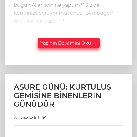
bugün Allah için ne yaptım?” Siz de
kendinize soruyor musunuz “Ben bugün
Allah için ne yaptım?
Yazının Devamını Oku
AŞURE GÜNÜ: KURTULUŞ
GEMİSİNE BİNENLERİN
GÜNÜDÜR
25.06.2026 11:54