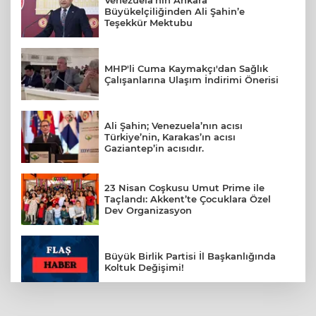
Venezuela’nın Ankara
Büyükelçiliğinden Ali Şahin’e
Teşekkür Mektubu
MHP'li Cuma Kaymakçı'dan Sağlık
Çalışanlarına Ulaşım İndirimi Önerisi
Ali Şahin; Venezuela’nın acısı
Türkiye’nin, Karakas’ın acısı
Gaziantep’in acısıdır.
23 Nisan Coşkusu Umut Prime ile
Taçlandı: Akkent’te Çocuklara Özel
Dev Organizasyon
Büyük Birlik Partisi İl Başkanlığında
Koltuk Değişimi!
BBP Gaziantep İl Kadın Kolları Başkanı