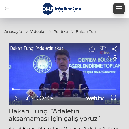
nat
Anasayfa
Videolar
Politika
Bakan Tunç:
“Adaletin
aksamaması
için
çalışıyoruz”
Bakan Tunç: “Adaletin
aksamaması için çalışıyoruz”
Adalet Bakanı Yılmaz Tunç, Gaziantep'te katıldığı Yargı