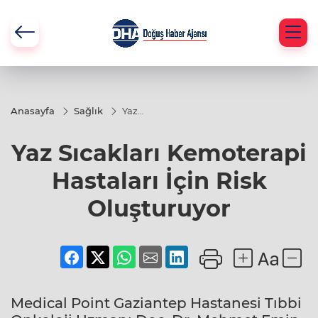
Anasayfa
Sağlık
Yaz
Sıcakları
Kemoterapi
Yaz Sıcakları Kemoterapi
Hastaları
İçin Risk
Oluşturuyor
Hastaları İçin Risk
Oluşturuyor
Medical Point Gaziantep Hastanesi Tıbbi