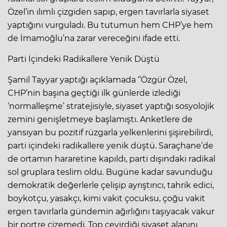
Özel’in ılımlı çizgiden sapıp, ergen tavırlarla siyaset
yaptığını vurguladı. Bu tutumun hem CHP’ye hem
de İmamoğlu’na zarar vereceğini ifade etti.
Parti İçindeki Radikallere Yenik Düştü
Şamil Tayyar yaptığı açıklamada ‘’Özgür Özel,
CHP’nin başına geçtiği ilk günlerde izlediği
‘normalleşme’ stratejisiyle, siyaset yaptığı sosyolojik
zemini genişletmeye başlamıştı. Anketlere de
yansıyan bu pozitif rüzgarla yelkenlerini şişirebilirdi,
parti içindeki radikallere yenik düştü. Saraçhane’de
de ortamın hararetine kapıldı, parti dışındaki radikal
sol gruplara teslim oldu. Bugüne kadar savunduğu
demokratik değerlerle çelişip ayrıştırıcı, tahrik edici,
boykotçu, yasakçı, kimi vakit çocuksu, çoğu vakit
ergen tavırlarla gündemin ağırlığını taşıyacak vakur
bir portre çizemedi. Top çevirdiği siyaset alanını