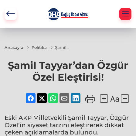
Anasayfa
Politika
Şamil
Tayyar’dan
Özgür
Şamil Tayyar’dan Özgür
Özel
Eleştirisi!
Özel Eleştirisi!
Eski AKP Milletvekili Şamil Tayyar, Özgür
Özel’in siyaset tarzını eleştirerek dikkat
çeken açıklamalarda bulundu.