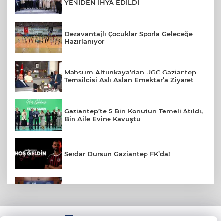
YENİDEN İHYA EDİLDİ
Dezavantajlı Çocuklar Sporla Geleceğe
Hazırlanıyor
Mahsum Altunkaya’dan UGC Gaziantep
Temsilcisi Aslı Aslan Emektar’a Ziyaret
Gaziantep’te 5 Bin Konutun Temeli Atıldı,
Bin Aile Evine Kavuştu
Serdar Dursun Gaziantep FK’da!
Nurdağı Deprem Müzesi İçin Protokol
İmzalandı