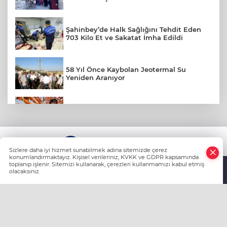
Şahinbey’de Halk Sağlığını Tehdit Eden
703 Kilo Et ve Sakatat İmha Edildi
58 Yıl Önce Kaybolan Jeotermal Su
Yeniden Aranıyor
Gaziantep'te Kurutmalık Sebze Sezonu
Başladı
KÜNYE
Sizlere daha iyi hizmet sunabilmek adına sitemizde çerez
Yaz Gribi Aktarlara İlgiyi Artırdı
konumlandırmaktayız. Kişisel verileriniz, KVKK ve GDPR kapsamında
toplanıp işlenir. Sitemizi kullanarak, çerezleri kullanmamızı kabul etmiş
olacaksınız.
Anasayfa
Haber Ara
Yazarlar
Uzm. Dr. Ebru Güzel: "Karın Ağrısında
Ultrason Hayati Öneme Sahip"
HABER YAZILIMI
ve TURKTICARET.NET projesidir Copyright© 2006-
2026 Tüm hakları saklıdır.