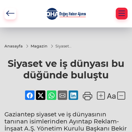
Anasayfa
Magazin
Siyaset
ve iş
dünyası
Siyaset ve iş dünyası bu
bu
düğünde
buluştu
düğünde buluştu
Gaziantep siyaset ve iş dünyasının
tanınan isimlerinden Ayıntap Reklam-
İnşaat A.Ş. Yönetim Kurulu Başkanı Bekir