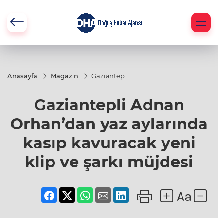
Anasayfa
Magazin
Gaziantepli
Adnan
Orhan’dan
Gaziantepli Adnan
yaz
aylarında
kasıp
Orhan’dan yaz aylarında
kavuracak
yeni klip ve
kasıp kavuracak yeni
şarkı
müjdesi
klip ve şarkı müjdesi