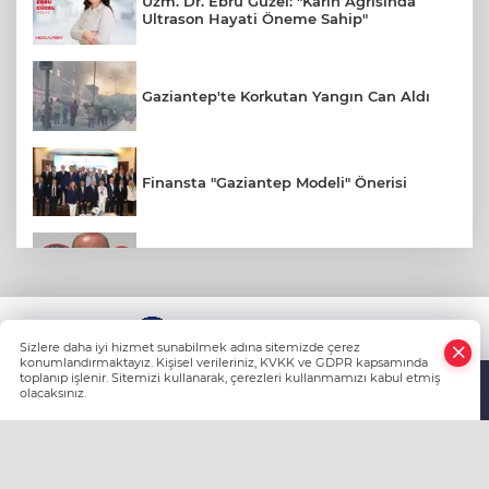
Uzm. Dr. Ebru Güzel: "Karın Ağrısında
Ultrason Hayati Öneme Sahip"
Gaziantep'te Korkutan Yangın Can Aldı
Finansta "Gaziantep Modeli" Önerisi
Gaziantep FK Yeni Sezona İddialı
Hazırlanıyor
Ali Şahin: Cumhurbaşkanlığımız
KÜNYE
Tarafından Gaziantepli Çiftçilerimiz İçin
Sizlere daha iyi hizmet sunabilmek adına sitemizde çerez
132 Milyon Liralık Acil Destek Ödeneği
konumlandırmaktayız. Kişisel verileriniz, KVKK ve GDPR kapsamında
toplanıp işlenir. Sitemizi kullanarak, çerezleri kullanmamızı kabul etmiş
Tahsis Edildi
olacaksınız.
Anasayfa
Haber Ara
Yazarlar
Yılmaz, Fıstıkçılar Sitesi Esnafının
Sorunlarını Yerinde Dinledi
HABER YAZILIMI
ve TURKTICARET.NET projesidir Copyright© 2006-