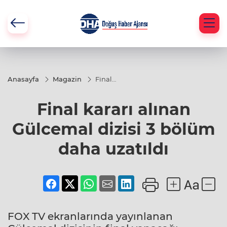
Anasayfa
Magazin
Final
kararı
alınan
Final kararı alınan
Gülcemal
dizisi 3
bölüm
Gülcemal dizisi 3 bölüm
daha
uzatıldı
daha uzatıldı
FOX TV ekranlarında yayınlanan