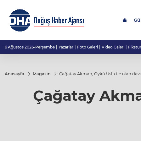
Gü
6 Ağustos 2026-Perşembe
Yazarlar
Foto Galeri
Video Galeri
Fikstü
Anasayfa
Magazin
Çağatay Akman, Öykü Uslu ile olan davas
Çağatay Akman