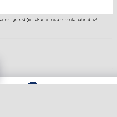
mesi gerektiğini okurlarımıza önemle hatırlatırız!
KÜNYE