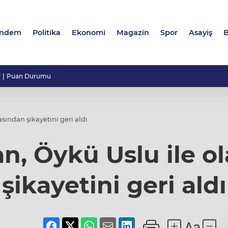
ndem
Politika
Ekonomi
Magazin
Spor
Asayiş
B
r
Puan Durumu
ından şikayetini geri aldı
, Öykü Uslu ile o
şikayetini geri aldı