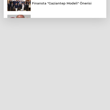
Finansta "Gaziantep Modeli" Önerisi
Gaziantep FK Yeni Sezona İddialı
Hazırlanıyor
Ali Şahin: Cumhurbaşkanlığımız
Tarafından Gaziantepli Çiftçilerimiz İçin
132 Milyon Liralık Acil Destek Ödeneği
Tahsis Edildi
Yılmaz, Fıstıkçılar Sitesi Esnafının
Sorunlarını Yerinde Dinledi
Şahinbey Belediyesi'nden Miniklere El
Sanatları Atölyesi