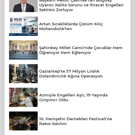
Başkanı Mesut Çakmak'tan Buğday
Uyarısı: Kalite Sorunu ve İhracat Engelleri
Sektörü Zorluyor
Artan Sıcaklıklarda Çözüm Kılıç
Mühendislik'ten
Şahinbey Millet Camii'nde Çocuklar Hem
Öğreniyor Hem Eğleniyor
Gaziantep'te 57 Milyon Liralık
Dolandırıcılık Ağına Operasyon
Azmiyle Engelleri Aştı, 19 Yaşında
Girişimci Oldu
10. Hemşehri Dernekleri Festivali'ne
Rekor Katılım