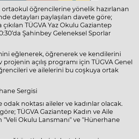
, ortaokul öğrencilerine yönelik hazırlanan
nde detayları paylaşılan davete göre;
a çıkılan TÜGVA Yaz Okulu Gaziantep
:30’da Şahinbey Geleneksel Sporlar
ini eğlenerek, öğrenerek ve kendilerini
v projenin açılış programı için TÜGVA Genel
encileri ve ailelerini bu coşkuya ortak
hane Sergisi
dak noktası aileler ve kadınlar olacak.
 göre; TÜGVA Gaziantep Kadın ve Aile
n "Veli Okulu Lansmanı" ve "Hünerhane