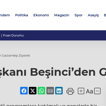
ndem
Politika
Ekonomi
Magazin
Spor
Asayiş
B
r
Puan Durumu
 Gaziantep Ziyareti
anı Beşinci’den G