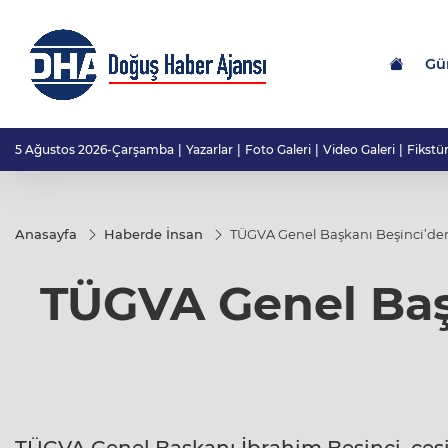
Gü
5 Ağustos 2026-Çarşamba
Yazarlar
Foto Galeri
Video Galeri
Fikstü
Anasayfa
Haberde İnsan
TÜGVA Genel Başkanı Beşinci’den
TÜGVA Genel Başk