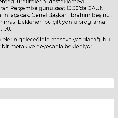
l emeği üretimlerini desteklemeyi
iran Perşembe günü saat 13:30’da GAÜN
rını açacak. Genel Başkan İbrahim Beşinci,
sunması beklenen bu çift yönlü programa
 etti.
ojelerin geleceğinin masaya yatırılacağı bu
 bir merak ve heyecanla bekleniyor.