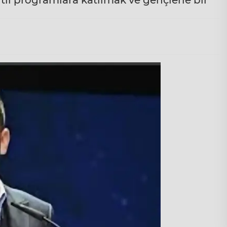
li programlara katılmak ve gençlerle bir