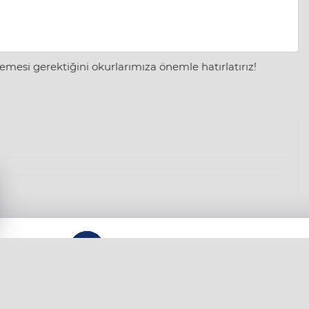
mesi gerektiğini okurlarımıza önemle hatırlatırız!
KÜNYE