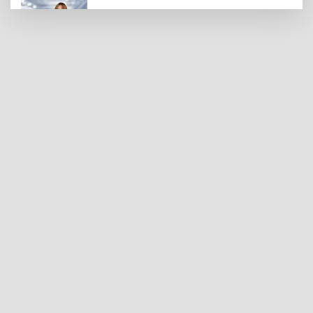
Diyetisyen Sobacı'dan Yaz Sofraları İçin
Önemli Uyarı
Araban'ın Yolları Sıcak Asfaltla
Yenileniyor
Gaziantep'te Ev Yangını Faciası: 4
Yaşındaki Çocuk Hayatını Kaybetti
Gaziantep'te Silahlı Dehşet: 1 Yaralı