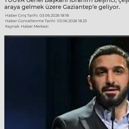
TÜGVA Genel Başkanı İbrahim Beşinci, çeşit
araya gelmek üzere Gaziantep’e geliyor.
Haber Giriş Tarihi: 03.06.2026 18:18
Haber Güncellenme Tarihi: 03.06.2026 18:23
Kaynak: Haber Merkezi