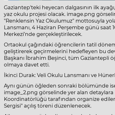
Gaziantep'teki heyecan dalgasının ilk ayağı
yaz okulu projesi olacak. image.png görseli
"Renklensin Yaz Okulumuz" mottosuyla yol
Lansmanı, 4 Haziran Perşembe günü saat 10
Merkezi’nde gerçekleştirilecek.
Ortaokul çağındaki öğrencilerin tatil dönem
geliştirerek geçirmelerini hedefleyen bu de
Başkanı İbrahim Beşinci, tüm Gaziantepli öğr
olmaya davet etti.
İkinci Durak: Veli Okulu Lansmanı ve Hüner
Aynı günün öğleden sonraki bölümünde ise o
image_2.png görselinde yer alan detaylara
Koordinatörlüğü tarafından organize edile
Sergisi" açılış töreni düzenlenecek.