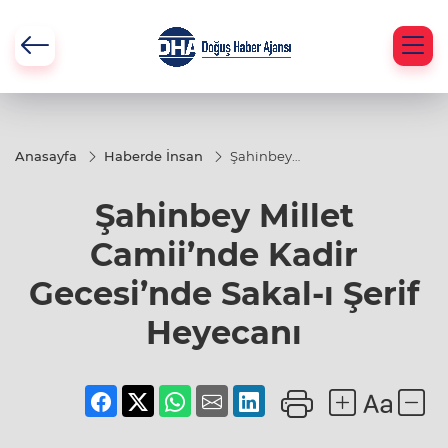
Anasayfa
Haberde İnsan
Şahinbey
Millet
Camii’nde
Şahinbey Millet
Kadir
Gecesi’nde
Sakal-ı
Camii’nde Kadir
Şerif
Heyecanı
Gecesi’nde Sakal-ı Şerif
Heyecanı