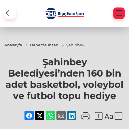
Anasayfa
Haberde İnsan
Şahinbey
Belediyesi’nden
160 bin adet
Şahinbey
basketbol,
voleybol ve
futbol topu
Belediyesi’nden 160 bin
hediye
adet basketbol, voleybol
ve futbol topu hediye