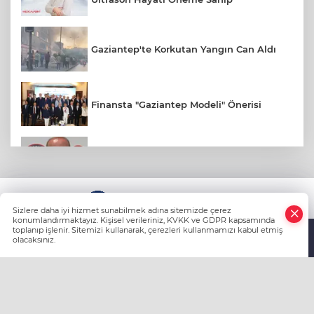
Gaziantep'te Korkutan Yangın Can Aldı
Finansta "Gaziantep Modeli" Önerisi
Gaziantep FK Yeni Sezona İddialı
Hazırlanıyor
Ali Şahin: Cumhurbaşkanlığımız
KÜNYE
Tarafından Gaziantepli Çiftçilerimiz İçin
Sizlere daha iyi hizmet sunabilmek adına sitemizde çerez
132 Milyon Liralık Acil Destek Ödeneği
konumlandırmaktayız. Kişisel verileriniz, KVKK ve GDPR kapsamında
toplanıp işlenir. Sitemizi kullanarak, çerezleri kullanmamızı kabul etmiş
Tahsis Edildi
olacaksınız.
Anasayfa
Haber Ara
Yazarlar
Yılmaz, Fıstıkçılar Sitesi Esnafının
Sorunlarını Yerinde Dinledi
HABER YAZILIMI
ve TURKTICARET.NET projesidir Copyright© 2006-
2026 Tüm hakları saklıdır.