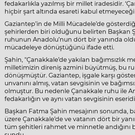
fedakarlıkla yazılmış bir millet iradesidir. ‘
hiçbir şart altında esareti kabul etmeyeceğin
Gaziantep’in de Milli Mücadele’de gösterdi
şehirlerden biri olduğunu belirten Başkan Ş
ruhunun Anadolu’nun dört bir yanında oldu
mücadeleye dönüştüğünü ifade etti.
Şahin, "Çanakkale’de yakılan bağımsızlık m
milletimizin direniş azmini büyütmüş, bu r
dönüşmüştür. Gaziantep, işgale karşı göst
unvanını almış, vatan sevgisinin ve bağımsız
olmuştur. Bu nedenle Çanakkale ruhu ile A
fedakarlığın ve aynı vatan sevgisinin eseridir
Başkan Fatma Şahin mesajının sonunda, ba
üzere Çanakkale’de ve vatanın dört bir yan
tüm şehitleri rahmet ve minnetle andığını b
sundu.