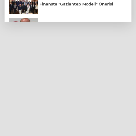
Finansta "Gaziantep Modeli" Önerisi
Gaziantep FK Yeni Sezona İddialı
Hazırlanıyor
Ali Şahin: Cumhurbaşkanlığımız
Tarafından Gaziantepli Çiftçilerimiz İçin
132 Milyon Liralık Acil Destek Ödeneği
Tahsis Edildi
Yılmaz, Fıstıkçılar Sitesi Esnafının
Sorunlarını Yerinde Dinledi
Şahinbey Belediyesi'nden Miniklere El
Sanatları Atölyesi