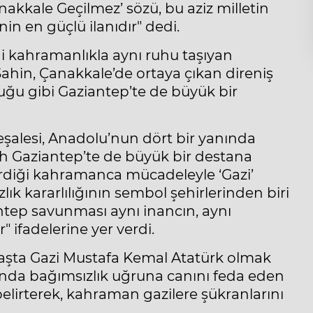
Çanakkale Geçilmez’ sözü, bu aziz milletin
in en güçlü ilanıdır" dedi.
ği kahramanlıkla aynı ruhu taşıyan
ahin, Çanakkale’de ortaya çıkan direniş
ğu gibi Gaziantep’te de büyük bir
eşalesi, Anadolu’nun dört bir yanında
uh Gaziantep’te de büyük bir destana
erdiği kahramanca mücadeleyle ‘Gazi’
lık kararlılığının sembol şehirlerinden biri
ntep savunması aynı inancın, aynı
" ifadelerine yer verdi.
şta Gazi Mustafa Kemal Atatürk olmak
ında bağımsızlık uğruna canını feda eden
elirterek, kahraman gazilere şükranlarını