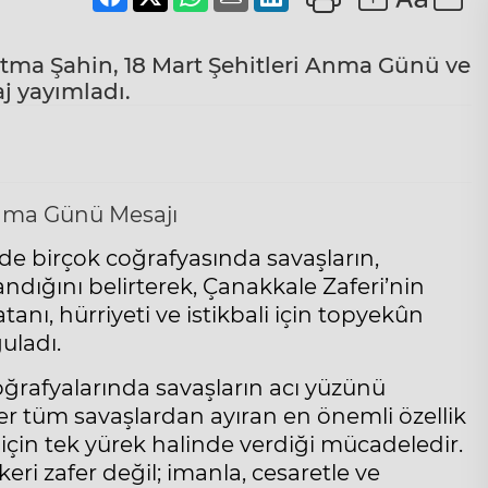
tma Şahin, 18 Mart Şehitleri Anma Günü ve
j yayımladı.
 birçok coğrafyasında savaşların,
ndığını belirterek, Çanakkale Zaferi’nin
atanı, hürriyeti ve istikbali için topyekûn
uladı.
ğrafyalarında savaşların acı yüzünü
r tüm savaşlardan ayıran en önemli özellik
ı için tek yürek halinde verdiği mücadeledir.
eri zafer değil; imanla, cesaretle ve