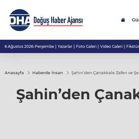
Gü
6 Ağustos 2026-Perşembe
Yazarlar
Foto Galeri
Video Galeri
Fikstü
Anasayfa
Haberde İnsan
Şahin’den Çanakkale Zaferi ve Ş
Şahin’den Çanak