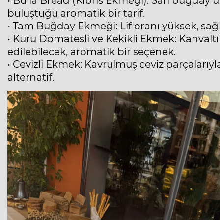
• Bulla Bread (Kıbrıs Ekmeği): Sarı buğday u
buluştuğu aromatik bir tarif.
• Tam Buğday Ekmeği: Lif oranı yüksek, sağlı
• Kuru Domatesli ve Kekikli Ekmek: Kahvaltılı
edilebilecek, aromatik bir seçenek.
• Cevizli Ekmek: Kavrulmuş ceviz parçalarıyl
alternatif.