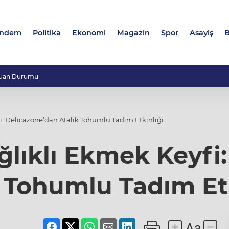
ndem
Politika
Ekonomi
Magazin
Spor
Asayiş
B
uan Durumu
i: Delicazone’dan Atalık Tohumlu Tadım Etkinliği
ğlıklı Ekmek Keyfi
k Tohumlu Tadım Etk