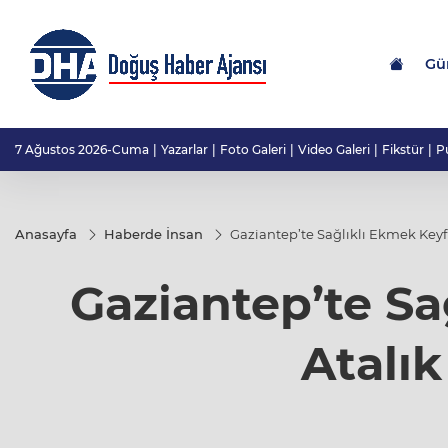
Gü
7 Ağustos 2026-Cuma
Yazarlar
Foto Galeri
Video Galeri
Fikstür
P
Anasayfa
Haberde İnsan
Gaziantep’te Sağlıklı Ekmek Keyf
Gaziantep’te Sa
Atalı