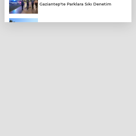
Gaziantep'te Parklara Sıkı Denetim
Gaziantep Polisi Aranan 161 Hükümlüyü
Yakaladı
Amerikalı Gelin Gaziantep'te Türk
Gelenekleriyle Dünyaevine Girdi
Yaz Sıcağında Böbreklerinizi Koruyun: Sıvı
Tüketimine Dikkat
Gaziantep’te 5 Bin Konutun Temeli Atıldı,
Bin Aile Evine Kavuştu