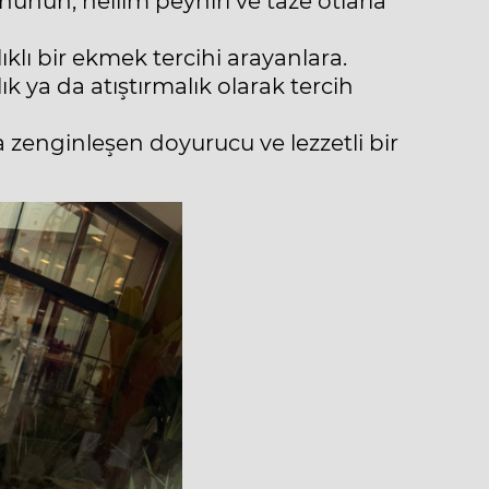
nunun, hellim peyniri ve taze otlarla
klı bir ekmek tercihi arayanlara.
k ya da atıştırmalık olarak tercih
a zenginleşen doyurucu ve lezzetli bir