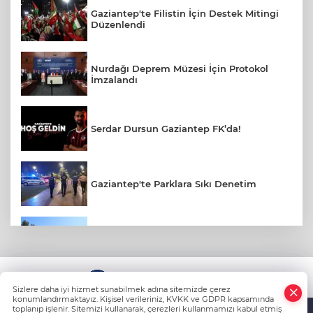
Gaziantep'te Filistin İçin Destek Mitingi
Düzenlendi
Nurdağı Deprem Müzesi İçin Protokol
İmzalandı
Serdar Dursun Gaziantep FK’da!
Gaziantep'te Parklara Sıkı Denetim
Gaziantep Polisi Aranan 161 Hükümlüyü
Yakaladı
KÜNYE
Amerikalı Gelin Gaziantep'te Türk
Sizlere daha iyi hizmet sunabilmek adına sitemizde çerez
Gelenekleriyle Dünyaevine Girdi
konumlandırmaktayız. Kişisel verileriniz, KVKK ve GDPR kapsamında
toplanıp işlenir. Sitemizi kullanarak, çerezleri kullanmamızı kabul etmiş