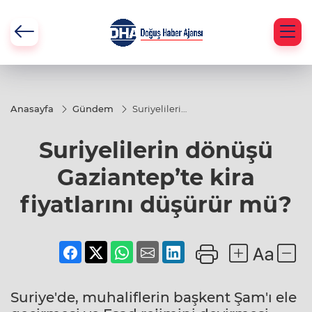
Anasayfa
Gündem
Suriyelilerin
dönüşü
Gaziantep’te
Suriyelilerin dönüşü
kira
fiyatlarını
düşürür
Gaziantep’te kira
mü?
fiyatlarını düşürür mü?
Suriye'de, muhaliflerin başkent Şam'ı ele