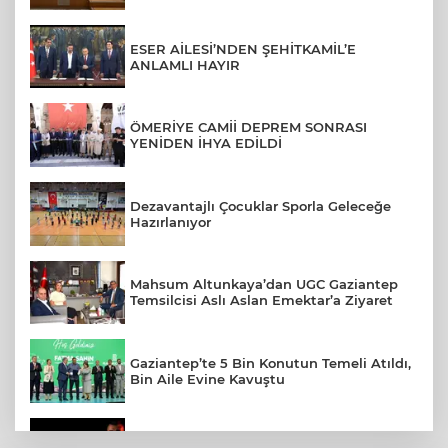
ESER AİLESİ’NDEN ŞEHİTKAMİL’E
ANLAMLI HAYIR
ÖMERİYE CAMİİ DEPREM SONRASI
YENİDEN İHYA EDİLDİ
Dezavantajlı Çocuklar Sporla Geleceğe
Hazırlanıyor
Mahsum Altunkaya’dan UGC Gaziantep
Temsilcisi Aslı Aslan Emektar’a Ziyaret
Gaziantep’te 5 Bin Konutun Temeli Atıldı,
Bin Aile Evine Kavuştu