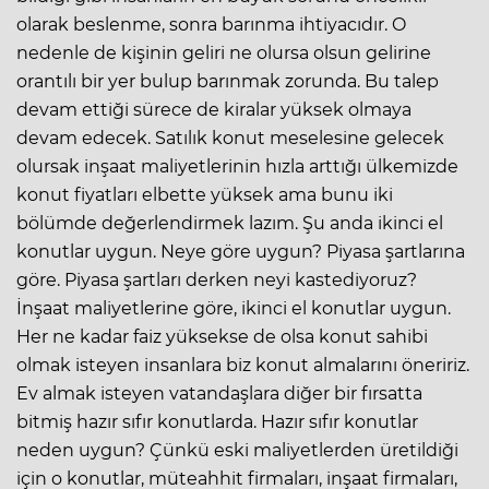
olarak beslenme, sonra barınma ihtiyacıdır. O
nedenle de kişinin geliri ne olursa olsun gelirine
orantılı bir yer bulup barınmak zorunda. Bu talep
devam ettiği sürece de kiralar yüksek olmaya
devam edecek. Satılık konut meselesine gelecek
olursak inşaat maliyetlerinin hızla arttığı ülkemizde
konut fiyatları elbette yüksek ama bunu iki
bölümde değerlendirmek lazım. Şu anda ikinci el
konutlar uygun. Neye göre uygun? Piyasa şartlarına
göre. Piyasa şartları derken neyi kastediyoruz?
İnşaat maliyetlerine göre, ikinci el konutlar uygun.
Her ne kadar faiz yüksekse de olsa konut sahibi
olmak isteyen insanlara biz konut almalarını öneririz.
Ev almak isteyen vatandaşlara diğer bir fırsatta
bitmiş hazır sıfır konutlarda. Hazır sıfır konutlar
neden uygun? Çünkü eski maliyetlerden üretildiği
için o konutlar, müteahhit firmaları, inşaat firmaları,