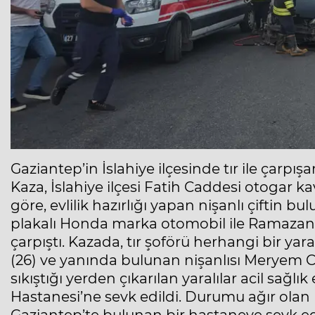
Gaziantep’in İslahiye ilçesinde tır ile çarpış
Kaza, İslahiye ilçesi Fatih Caddesi otogar 
göre, evlilik hazırlığı yapan nişanlı çiftin
plakalı Honda marka otomobil ile Ramazan M
çarpıştı. Kazada, tır şoförü herhangi bir 
(26) ve yanında bulunan nişanlısı Meryem C.K
sıkıştığı yerden çıkarılan yaralılar acil sağlı
Hastanesi’ne sevk edildi. Durumu ağır olan
Gaziantep’te bulunan bir hastaneye sevk edi