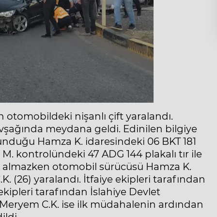
an otomobildeki nişanlı çift yaralandı.
kavşağında meydana geldi. Edinilen bilgiye
 bulunduğu Hamza K. idaresindeki 06 BKT 181
. kontrolündeki 47 ADG 144 plakalı tır ile
yara almazken otomobil sürücüsü Hamza K.
. (26) yaralandı. İtfaiye ekipleri tarafından
k ekipleri tarafından İslahiye Devlet
 Meryem C.K. ise ilk müdahalenin ardından
ldi.