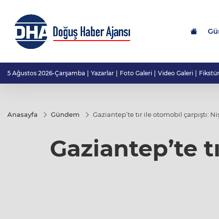
Gü
5 Ağustos 2026-Çarşamba
Yazarlar
Foto Galeri
Video Galeri
Fikstü
Anasayfa
Gündem
Gaziantep’te tır ile otomobil çarpıştı: Ni
Gaziantep’te tı