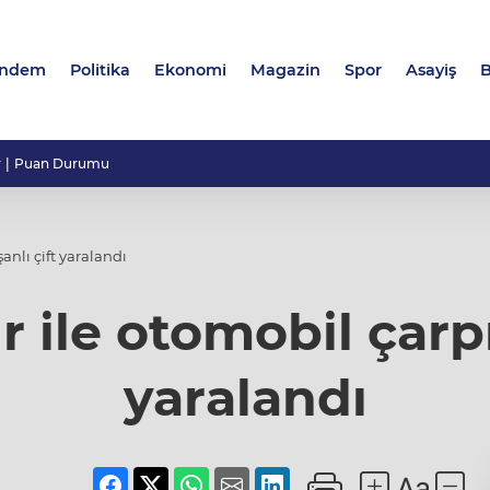
ndem
Politika
Ekonomi
Magazin
Spor
Asayiş
B
r
Puan Durumu
şanlı çift yaralandı
r ile otomobil çarpış
yaralandı