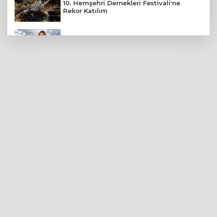
10. Hemşehri Dernekleri Festivali'ne
Rekor Katılım
Diyetisyen Sobacı'dan Yaz Sofraları İçin
Önemli Uyarı
Araban'ın Yolları Sıcak Asfaltla
Yenileniyor
Gaziantep'te Ev Yangını Faciası: 4
Yaşındaki Çocuk Hayatını Kaybetti
Gaziantep'te Silahlı Dehşet: 1 Yaralı