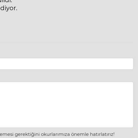
diyor.
mesi gerektiğini okurlarımıza önemle hatırlatırız!