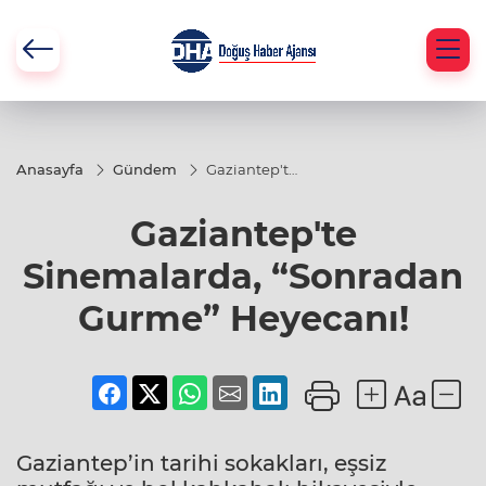
Anasayfa
Gündem
Gaziantep'te
Sinemalarda,
“Sonradan
Gaziantep'te
Gurme”
Heyecanı!
Sinemalarda, “Sonradan
Gurme” Heyecanı!
Gaziantep’in tarihi sokakları, eşsiz