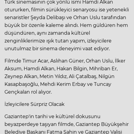
Türk sinemasının çok yönlü ismi Hamdi Alkan
otururken, filmin sürükleyici senaryosu ise yetenekli
senaristler Şeyda Delibaşı ve Orhan Uslu tarafından
büyük bir özenle kaleme alındı. Hem güldüren hem
düşündüren, aynı zamanda kültürel
zenginliklerimize ışık tutan yapım, izleyicilere
unutulmaz bir sinema deneyimi vaat ediyor.
Filmde Timur Acar, Aslıhan Güner, Orhan Uslu, İlker
Aksum, Hamdi Alkan, Hakan Bilgin, Mihriban Er,
Zeynep Alkan, Metin Yıldız, Ali Çatalbaş, Nilgün
Kasapbaşoğlu, Mehdi Kerim Erbay ve Tuncay
Gençkalan rol alıyor.
İzleyicilere Sürpriz Olacak
Gaziantep'in tarihi ve kültürel dokusunu
beyazperdeye taşıyan filmde, Gaziantep Büyükşehir
Belediye Başkanı Fatma Şahin ve Gaziantep Valisi