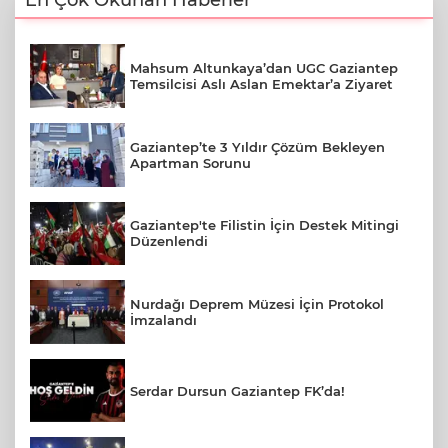
En Çok Okunan Haberler
Mahsum Altunkaya’dan UGC Gaziantep
Temsilcisi Aslı Aslan Emektar’a Ziyaret
Gaziantep’te 3 Yıldır Çözüm Bekleyen
Apartman Sorunu
Gaziantep'te Filistin İçin Destek Mitingi
Düzenlendi
Nurdağı Deprem Müzesi İçin Protokol
İmzalandı
Serdar Dursun Gaziantep FK’da!