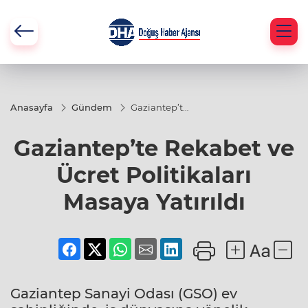
Anasayfa
Gündem
Gaziantep’te
Rekabet ve
Ücret
Gaziantep’te Rekabet ve
Politikaları
Masaya
Yatırıldı
Ücret Politikaları
Masaya Yatırıldı
Gaziantep Sanayi Odası (GSO) ev