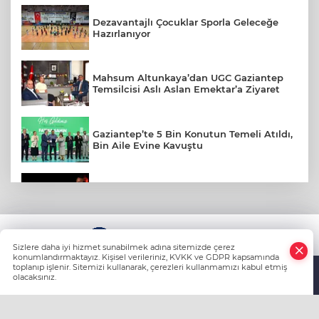
Dezavantajlı Çocuklar Sporla Geleceğe
Hazırlanıyor
Mahsum Altunkaya’dan UGC Gaziantep
Temsilcisi Aslı Aslan Emektar’a Ziyaret
Gaziantep’te 5 Bin Konutun Temeli Atıldı,
Bin Aile Evine Kavuştu
Serdar Dursun Gaziantep FK’da!
KÜNYE
Nurdağı Deprem Müzesi İçin Protokol
Sizlere daha iyi hizmet sunabilmek adına sitemizde çerez
İmzalandı
konumlandırmaktayız. Kişisel verileriniz, KVKK ve GDPR kapsamında
toplanıp işlenir. Sitemizi kullanarak, çerezleri kullanmamızı kabul etmiş
olacaksınız.
Anasayfa
Haber Ara
Yazarlar
Gaziantep'te Parklara Sıkı Denetim