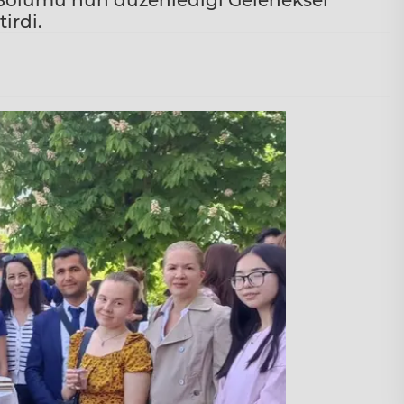
 Bölümü’nün düzenlediği Geleneksel
irdi.