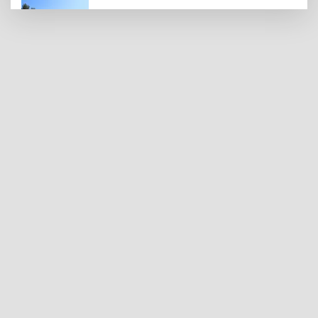
Gaziantep Polisi Aranan 161 Hükümlüyü
Yakaladı
Amerikalı Gelin Gaziantep'te Türk
Gelenekleriyle Dünyaevine Girdi
Yaz Sıcağında Böbreklerinizi Koruyun: Sıvı
Tüketimine Dikkat
Gaziantep’te 5 Bin Konutun Temeli Atıldı,
Bin Aile Evine Kavuştu