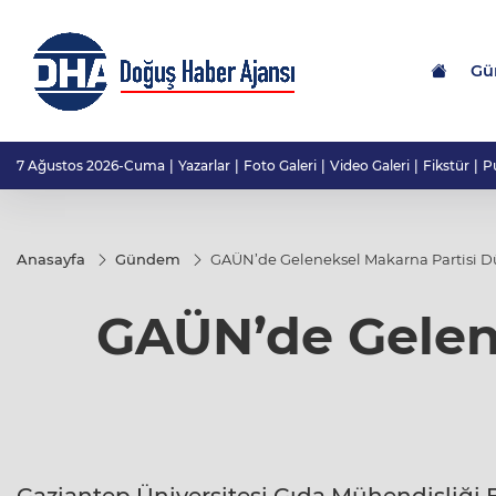
Gü
7 Ağustos 2026-Cuma
Yazarlar
Foto Galeri
Video Galeri
Fikstür
P
Anasayfa
Gündem
GAÜN’de Geleneksel Makarna Partisi D
GAÜN’de Gelen