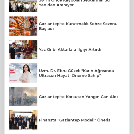
58 Yıl Önce Kaybolan Jeotermal Su
Yeniden Aranıyor
Gaziantep'te Kurutmalık Sebze Sezonu
Başladı
Yaz Gribi Aktarlara İlgiyi Artırdı
Uzm. Dr. Ebru Güzel: "Karın Ağrısında
Ultrason Hayati Öneme Sahip"
Gaziantep'te Korkutan Yangın Can Aldı
Finansta "Gaziantep Modeli" Önerisi