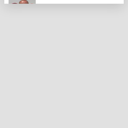
Gaziantep FK Yeni Sezona İddialı
Hazırlanıyor
Ali Şahin: Cumhurbaşkanlığımız
Tarafından Gaziantepli Çiftçilerimiz İçin
132 Milyon Liralık Acil Destek Ödeneği
Tahsis Edildi
Yılmaz, Fıstıkçılar Sitesi Esnafının
Sorunlarını Yerinde Dinledi
Şahinbey Belediyesi'nden Miniklere El
Sanatları Atölyesi