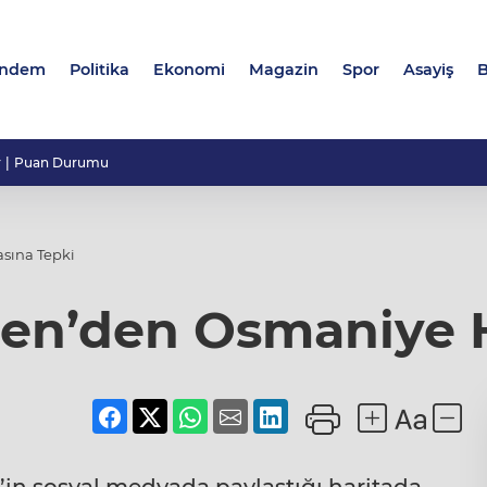
ndem
Politika
Ekonomi
Magazin
Spor
Asayiş
B
r
Puan Durumu
sına Tepki
en’den Osmaniye H