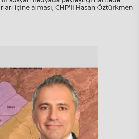
in sosyal medyada paylaştığı haritada
ırları içine alması, CHP’li Hasan Öztürkmen