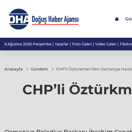
Gü
6 Ağustos 2026-Perşembe
Yazarlar
Foto Galeri
Video Galeri
Fikstü
Anasayfa
Gündem
CHP’li Öztürkmen’den Osmaniye Harita
CHP’li Öztürkm