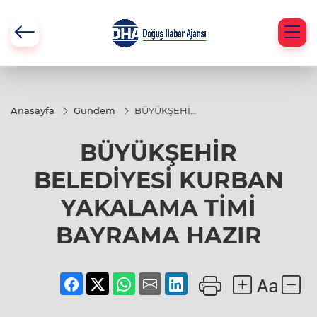
Anasayfa
Gündem
BÜYÜKŞEHİR
BELEDİYESİ
KURBAN
BÜYÜKŞEHİR
YAKALAMA
TİMİ
BAYRAMA
BELEDİYESİ KURBAN
HAZIR
YAKALAMA TİMİ
BAYRAMA HAZIR