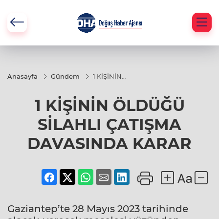
Anasayfa
Gündem
1 KİŞİNİN
ÖLDÜĞÜ
SİLAHLI
1 KİŞİNİN ÖLDÜĞÜ
ÇATIŞMA
DAVASINDA
KARAR
SİLAHLI ÇATIŞMA
DAVASINDA KARAR
Gaziantep’te 28 Mayıs 2023 tarihinde