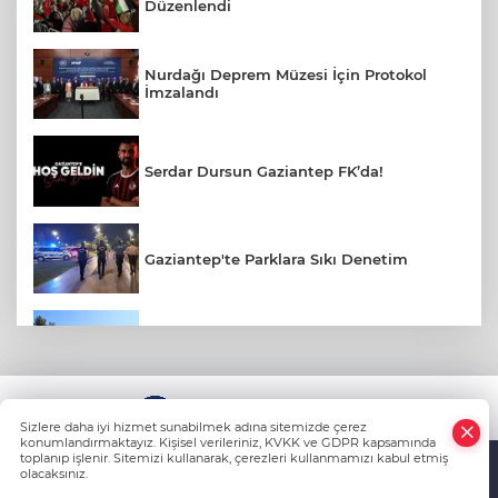
Düzenlendi
Nurdağı Deprem Müzesi İçin Protokol
İmzalandı
Serdar Dursun Gaziantep FK’da!
Gaziantep'te Parklara Sıkı Denetim
Gaziantep Polisi Aranan 161 Hükümlüyü
Yakaladı
KÜNYE
Amerikalı Gelin Gaziantep'te Türk
Sizlere daha iyi hizmet sunabilmek adına sitemizde çerez
Gelenekleriyle Dünyaevine Girdi
konumlandırmaktayız. Kişisel verileriniz, KVKK ve GDPR kapsamında
toplanıp işlenir. Sitemizi kullanarak, çerezleri kullanmamızı kabul etmiş
olacaksınız.
Anasayfa
Haber Ara
Yazarlar