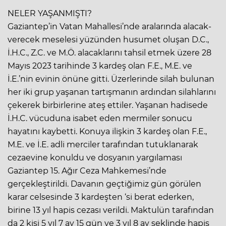
NELER YAŞANMIŞTI?
Gaziantep’in Vatan Mahallesi’nde aralarında alacak-
verecek meselesi yüzünden husumet oluşan D.C.,
İ.H.C., Z.C. ve M.Ö. alacaklarını tahsil etmek üzere 28
Mayıs 2023 tarihinde 3 kardeş olan F.E., M.E. ve
İ.E.’nin evinin önüne gitti. Üzerlerinde silah bulunan
her iki grup yaşanan tartışmanın ardından silahlarını
çekerek birbirlerine ateş ettiler. Yaşanan hadisede
İ.H.C. vücuduna isabet eden mermiler sonucu
hayatını kaybetti. Konuya ilişkin 3 kardeş olan F.E.,
M.E. ve İ.E. adli merciler tarafından tutuklanarak
cezaevine konuldu ve dosyanın yargılaması
Gaziantep 15. Ağır Ceza Mahkemesi’nde
gerçekleştirildi. Davanın geçtiğimiz gün görülen
karar celsesinde 3 kardeşten ‘si berat ederken,
birine 13 yıl hapis cezası verildi. Maktulün tarafından
da 2 kişi 5 yıl 7 ay 15 gün ve 3 yıl 8 ay şeklinde hapis