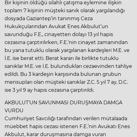
Bir kişinin öldüğü silahlı çatışma eylemine ilişkin
toplam 7 kişinin müşteki sanık olarak yargılandığı
dosyada Gaziantep’in tanınmış Ceza
Hukukçularından Avukat Enes Akbulut’un
savunduğu F.E., cinayetten dolayı 13 yıl hapis
cezasına çarptırılırken, F.E.’nin cinayet zamanından
bu yana tutuklu olarak yargılanan kardeşleri M.E. ve
İ.E. ise berat etti. Berat kararı ile birlikte tutuklu
sanıklar M.E. ve İ.E. bulundukları cezaevinden tahliye
edildi. Bu 3 kardeşin karşısında bulunan grubun
mensupları olan müşteki sanıklar Z.C. 5 yıl 7 ay, D.C.
ise 3 yıl 9 ay hapis cezasına çarptırıldı.
AKBULUT’UN SAVUNMASI DURUŞMAYA DAMGA
VURDU
Cumhuriyet Savcılığı tarafından verilen mütalaada
müebbet hapis cezası istenen F.E.’nin Avukatı Enes
Akbulut, karar duruşmasına damga vuran