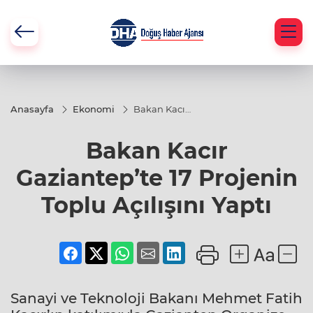
Anasayfa
Ekonomi
Bakan Kacır
Gaziantep’te
17 Projenin
Bakan Kacır
Toplu
Açılışını
Yaptı
Gaziantep’te 17 Projenin
Toplu Açılışını Yaptı
Sanayi ve Teknoloji Bakanı Mehmet Fatih