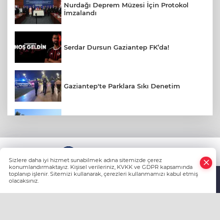
Nurdağı Deprem Müzesi İçin Protokol
İmzalandı
Serdar Dursun Gaziantep FK’da!
Gaziantep'te Parklara Sıkı Denetim
Gaziantep Polisi Aranan 161 Hükümlüyü
Yakaladı
KÜNYE
Amerikalı Gelin Gaziantep'te Türk
Sizlere daha iyi hizmet sunabilmek adına sitemizde çerez
Gelenekleriyle Dünyaevine Girdi
konumlandırmaktayız. Kişisel verileriniz, KVKK ve GDPR kapsamında
toplanıp işlenir. Sitemizi kullanarak, çerezleri kullanmamızı kabul etmiş
olacaksınız.
Anasayfa
Haber Ara
Yazarlar
Yaz Sıcağında Böbreklerinizi Koruyun: Sıvı
Tüketimine Dikkat
HABER YAZILIMI
ve TURKTICARET.NET projesidir Copyright© 2006-