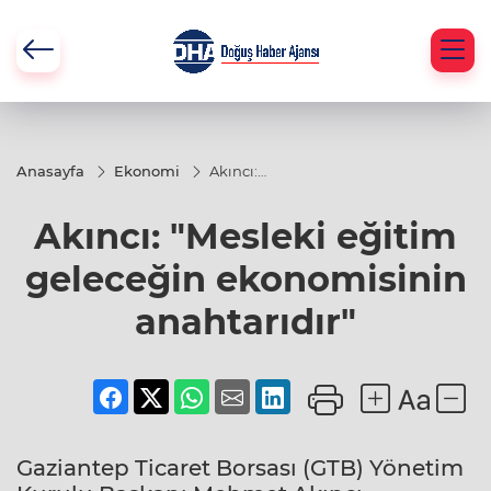
Anasayfa
Ekonomi
Akıncı:
"Mesleki
eğitim
Akıncı: "Mesleki eğitim
geleceğin
ekonomisinin
anahtarıdır"
geleceğin ekonomisinin
anahtarıdır"
Gaziantep Ticaret Borsası (GTB) Yönetim