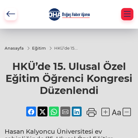
Anasayfa
Eğitim
HKÜ’de 15.
Ulusal Özel
Eğitim
HKÜ’de 15. Ulusal Özel
Öğrenci
Kongresi
Düzenlendi
Eğitim Öğrenci Kongresi
Düzenlendi
Hasan Kalyoncu Üniversitesi ev