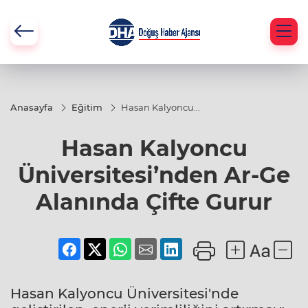
Anasayfa
Eğitim
Hasan Kalyoncu
Üniversitesi’nden
Ar-Ge Alanında
Hasan Kalyoncu
Çifte Gurur
Üniversitesi’nden Ar-Ge
Alanında Çifte Gurur
Hasan Kalyoncu Üniversitesi'nde