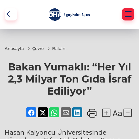
Anasayfa
Çevre
Bakan
Yumaklı:
“Her Yıl
Bakan Yumaklı: “Her Yıl
2,3
Milyar
Ton Gıda
2,3 Milyar Ton Gıda İsraf
İsraf
Ediliyor”
Ediliyor”
Hasan Kalyoncu Üniversitesinde