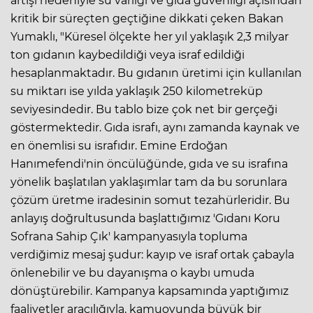
artışı nedeniyle su varlığı ve gıda güvenliği açısından
kritik bir süreçten geçtiğine dikkati çeken Bakan
Yumaklı, "Küresel ölçekte her yıl yaklaşık 2,3 milyar
ton gıdanın kaybedildiği veya israf edildiği
hesaplanmaktadır. Bu gıdanın üretimi için kullanılan
su miktarı ise yılda yaklaşık 250 kilometreküp
seviyesindedir. Bu tablo bize çok net bir gerçeği
göstermektedir. Gıda israfı, aynı zamanda kaynak ve
en önemlisi su israfıdır. Emine Erdoğan
Hanımefendi'nin öncülüğünde, gıda ve su israfına
yönelik başlatılan yaklaşımlar tam da bu sorunlara
çözüm üretme iradesinin somut tezahürleridir. Bu
anlayış doğrultusunda başlattığımız 'Gıdanı Koru
Sofrana Sahip Çık' kampanyasıyla topluma
verdiğimiz mesaj şudur: kayıp ve israf ortak çabayla
önlenebilir ve bu dayanışma o kaybı umuda
dönüştürebilir. Kampanya kapsamında yaptığımız
faaliyetler aracılığıyla, kamuoyunda büyük bir