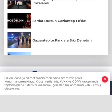
İmzalandı
Serdar Dursun Gaziantep FK’da!
Gaziantep'te Parklara Sıkı Denetim
Gaziantep Polisi Aranan 161 Hükümlüyü
Yakaladı
KÜNYE
Amerikalı Gelin Gaziantep'te Türk
Sizlere daha iyi hizmet sunabilmek adına sitemizde çerez
Gelenekleriyle Dünyaevine Girdi
konumlandırmaktayız. Kişisel verileriniz, KVKK ve GDPR kapsamında
toplanıp işlenir. Sitemizi kullanarak, çerezleri kullanmamızı kabul etmiş
olacaksınız.
Anasayfa
Haber Ara
Yazarlar
Yaz Sıcağında Böbreklerinizi Koruyun: Sıvı
Tüketimine Dikkat
HABER YAZILIMI
ve TURKTICARET.NET projesidir Copyright© 2006-