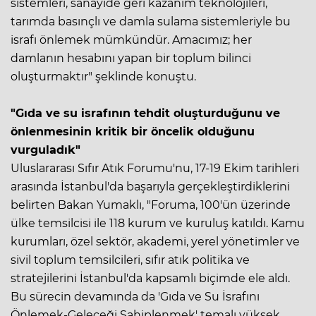
sistemleri, sanayide geri kazanım teknolojileri,
tarımda basınçlı ve damla sulama sistemleriyle bu
israfı önlemek mümkündür. Amacımız; her
damlanın hesabını yapan bir toplum bilinci
oluşturmaktır" şeklinde konuştu.
"Gıda ve su israfının tehdit oluşturduğunu ve
önlenmesinin kritik bir öncelik olduğunu
vurguladık"
Uluslararası Sıfır Atık Forumu'nu, 17-19 Ekim tarihleri
arasında İstanbul'da başarıyla gerçekleştirdiklerini
belirten Bakan Yumaklı, "Foruma, 100'ün üzerinde
ülke temsilcisi ile 118 kurum ve kuruluş katıldı. Kamu
kurumları, özel sektör, akademi, yerel yönetimler ve
sivil toplum temsilcileri, sıfır atık politika ve
stratejilerini İstanbul'da kapsamlı biçimde ele aldı.
Bu sürecin devamında da 'Gıda ve Su İsrafını
Önlemek-Geleceği Sahiplenmek' temalı yüksek