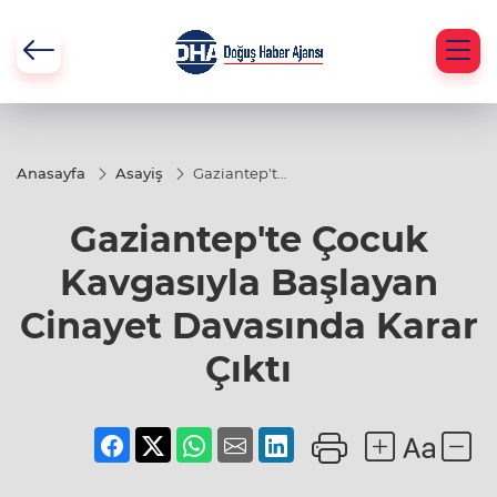
Anasayfa
Asayiş
Gaziantep'te
Çocuk
Kavgasıyla
Gaziantep'te Çocuk
Başlayan
Cinayet
Davasında
Kavgasıyla Başlayan
Karar Çıktı
Cinayet Davasında Karar
Çıktı