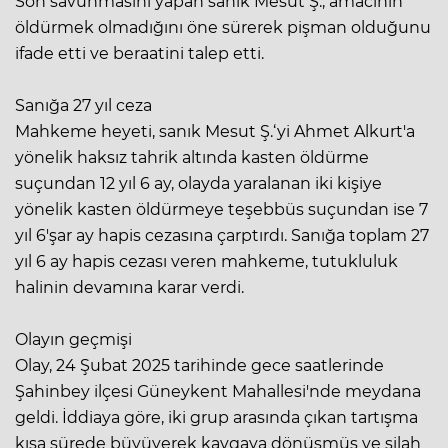
Son savunmasını yapan sanık Mesut Ş., amacının
öldürmek olmadığını öne sürerek pişman olduğunu
ifade etti ve beraatini talep etti.
Sanığa 27 yıl ceza
Mahkeme heyeti, sanık Mesut Ş.‘yi Ahmet Alkurt'a
yönelik haksız tahrik altında kasten öldürme
suçundan 12 yıl 6 ay, olayda yaralanan iki kişiye
yönelik kasten öldürmeye teşebbüs suçundan ise 7
yıl 6'şar ay hapis cezasına çarptırdı. Sanığa toplam 27
yıl 6 ay hapis cezası veren mahkeme, tutukluluk
halinin devamına karar verdi.
Olayın geçmişi
Olay, 24 Şubat 2025 tarihinde gece saatlerinde
Şahinbey ilçesi Güneykent Mahallesi'nde meydana
geldi. İddiaya göre, iki grup arasında çıkan tartışma
kısa sürede büyüyerek kavgaya dönüşmüş ve silah