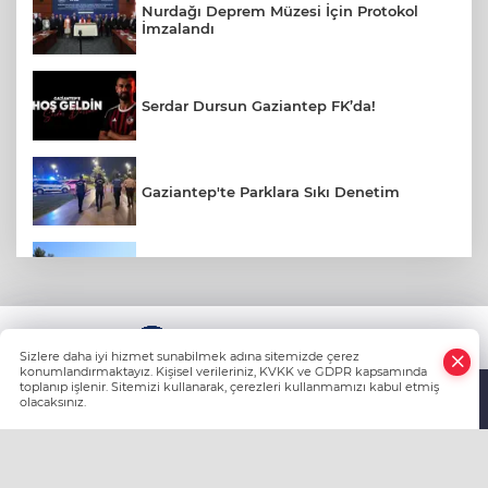
Nurdağı Deprem Müzesi İçin Protokol
İmzalandı
Serdar Dursun Gaziantep FK’da!
Gaziantep'te Parklara Sıkı Denetim
Gaziantep Polisi Aranan 161 Hükümlüyü
Yakaladı
KÜNYE
Amerikalı Gelin Gaziantep'te Türk
Sizlere daha iyi hizmet sunabilmek adına sitemizde çerez
Gelenekleriyle Dünyaevine Girdi
konumlandırmaktayız. Kişisel verileriniz, KVKK ve GDPR kapsamında
toplanıp işlenir. Sitemizi kullanarak, çerezleri kullanmamızı kabul etmiş
olacaksınız.
Anasayfa
Haber Ara
Yazarlar
Yaz Sıcağında Böbreklerinizi Koruyun: Sıvı
Tüketimine Dikkat
HABER YAZILIMI
ve TURKTICARET.NET projesidir Copyright© 2006-