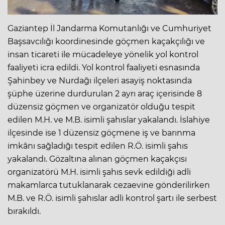
Gaziantep İl Jandarma Komutanlığı ve Cumhuriyet
Başsavcılığı koordinesinde göçmen kaçakçılığı ve
insan ticareti ile mücadeleye yönelik yol kontrol
faaliyeti icra edildi. Yol kontrol faaliyeti esnasında
Şahinbey ve Nurdağı ilçeleri asayiş noktasında
şüphe üzerine durdurulan 2 ayrı araç içerisinde 8
düzensiz göçmen ve organizatör olduğu tespit
edilen M.H. ve M.B. isimli şahıslar yakalandı. İslahiye
ilçesinde ise 1 düzensiz göçmene iş ve barınma
imkânı sağladığı tespit edilen R.Ö. isimli şahıs
yakalandı. Gözaltına alınan göçmen kaçakçısı
organizatörü M.H. isimli şahıs sevk edildiği adli
makamlarca tutuklanarak cezaevine gönderilirken
M.B. ve R.Ö. isimli şahıslar adli kontrol şartı ile serbest
bırakıldı.