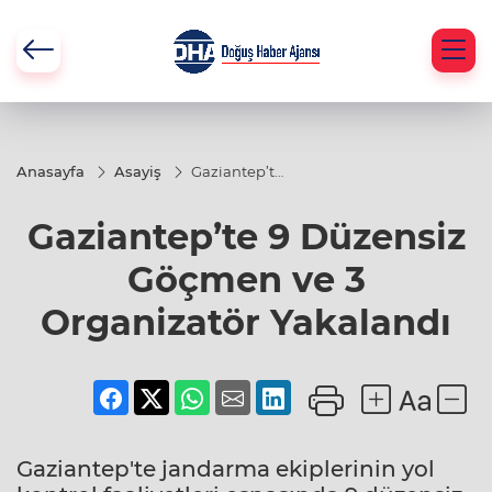
Anasayfa
Asayiş
Gaziantep’te
9 Düzensiz
Göçmen ve 3
Gaziantep’te 9 Düzensiz
Organizatör
Yakalandı
Göçmen ve 3
Organizatör Yakalandı
Gaziantep'te jandarma ekiplerinin yol