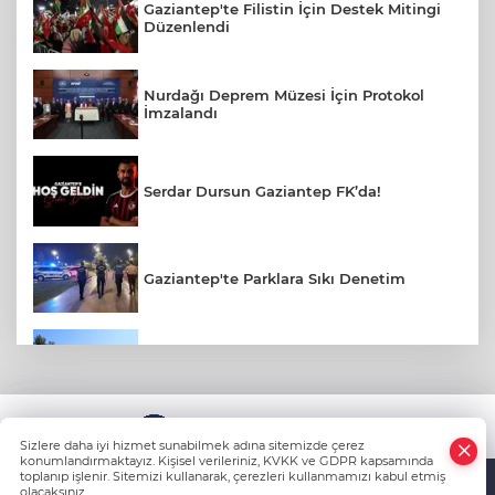
Gaziantep'te Filistin İçin Destek Mitingi
Düzenlendi
Nurdağı Deprem Müzesi İçin Protokol
İmzalandı
Serdar Dursun Gaziantep FK’da!
Gaziantep'te Parklara Sıkı Denetim
Gaziantep Polisi Aranan 161 Hükümlüyü
Yakaladı
KÜNYE
Amerikalı Gelin Gaziantep'te Türk
Sizlere daha iyi hizmet sunabilmek adına sitemizde çerez
Gelenekleriyle Dünyaevine Girdi
konumlandırmaktayız. Kişisel verileriniz, KVKK ve GDPR kapsamında
toplanıp işlenir. Sitemizi kullanarak, çerezleri kullanmamızı kabul etmiş
olacaksınız.