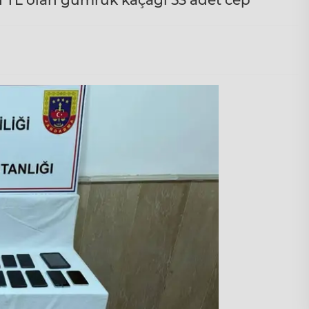
in TL olan gümrük kaçağı 53 adet cep