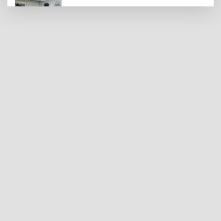
Şahinbey’de Halk Sağlığını Tehdit Eden
703 Kilo Et ve Sakatat İmha Edildi
58 Yıl Önce Kaybolan Jeotermal Su
Yeniden Aranıyor
Gaziantep'te Kurutmalık Sebze Sezonu
Başladı
Yaz Gribi Aktarlara İlgiyi Artırdı